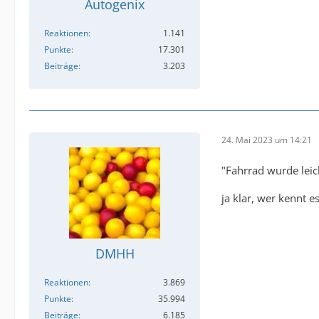
Autogenix
Reaktionen
1.141
Punkte
17.301
Beiträge
3.203
24. Mai 2023 um 14:21
"Fahrrad wurde lei
ja klar, wer kennt e
DMHH
Reaktionen
3.869
Punkte
35.994
Beiträge
6.185