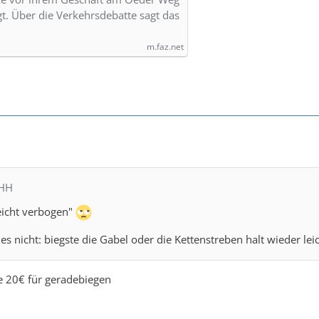
gt. Über die Verkehrsdebatte sagt das
m.faz.net
MHH
eicht verbogen"
 es nicht: biegste die Gabel oder die Kettenstreben halt wieder lei
e 20€ für geradebiegen