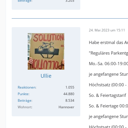
Beiträge
3.203
24. Mai 2023 um 15:11
Habe erstmal das A
"Reguläres Parkentg
Mo.-Sa. 06:00-19:0
je angefangene Stu
Ullie
Höchstsatz (00:00 -
Reaktionen
1.055
Punkte
44.880
So. & Feiertagstarif
Beiträge
8.534
So. & Feiertage 00:
Wohnort
Hannover
je angefangene Stu
Höchstsatz (00:00 -