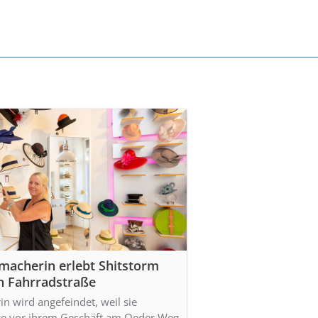
macherin erlebt Shitstorm
n Fahrradstraße
n wird angefeindet, weil sie
ze vor ihrem Geschäft am Oeder Weg