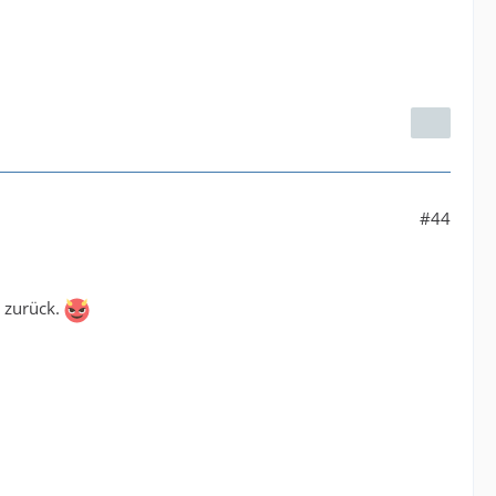
#44
t zurück.