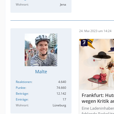
Wohnort
Jena
24. Mai 2023 um 14:24
Malte
Reaktionen
4.640
Punkte
74.660
Beiträge
12.142
Frankfurt: Hut
Einträge
17
wegen Kritik a
Wohnort
Lüneburg
Eine Ladeninhaberi
fehlende Parkplät