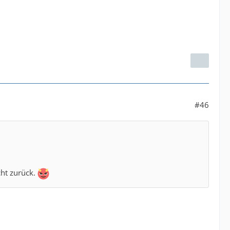
#46
cht zurück.