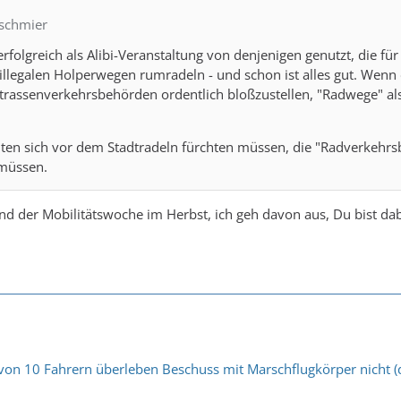
pschmier
erfolgreich als Alibi-Veranstaltung von denjenigen genutzt, die fü
 illegalen Holperwegen rumradeln - und schon ist alles gut. Wen
trassenverkehrsbehörden ordentlich bloßzustellen, "Radwege" al
ten sich vor dem Stadtradeln fürchten müssen, die "Radverkehrs
 müssen.
 der Mobilitätswoche im Herbst, ich geh davon aus, Du bist dab
 von 10 Fahrern überleben Beschuss mit Marschflugkörper nicht (