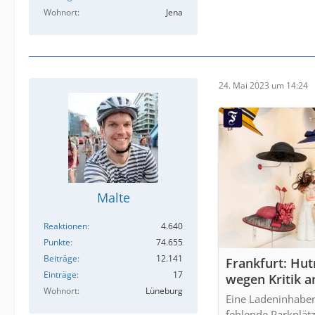
Wohnort
Jena
24. Mai 2023 um 14:24
Malte
Reaktionen
4.640
Punkte
74.655
Beiträge
12.141
Frankfurt: Hut
Einträge
17
wegen Kritik a
Wohnort
Lüneburg
Eine Ladeninhaberi
fehlende Parkplät