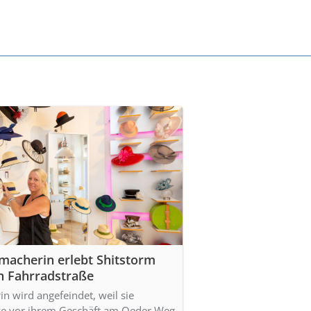
macherin erlebt Shitstorm
n Fahrradstraße
n wird angefeindet, weil sie
ze vor ihrem Geschäft am Oeder Weg