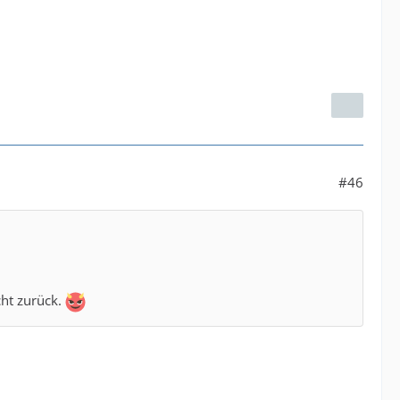
#46
cht zurück.