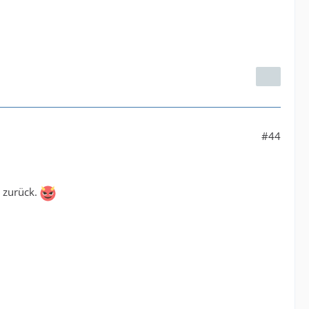
#44
t zurück.