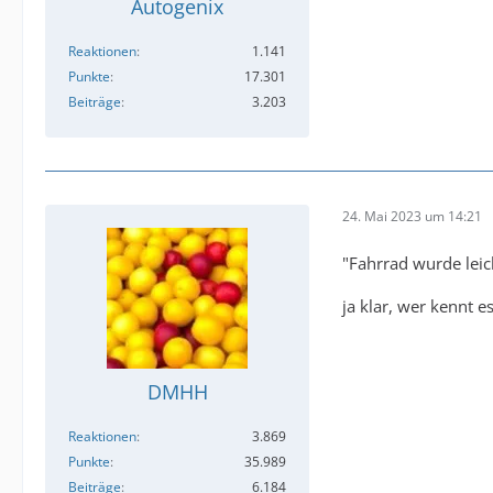
Autogenix
Reaktionen
1.141
Punkte
17.301
Beiträge
3.203
24. Mai 2023 um 14:21
"Fahrrad wurde lei
ja klar, wer kennt e
DMHH
Reaktionen
3.869
Punkte
35.989
Beiträge
6.184