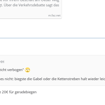
gt. Über die Verkehrsdebatte sagt das
m.faz.net
MHH
eicht verbogen"
 es nicht: biegste die Gabel oder die Kettenstreben halt wieder lei
e 20€ für geradebiegen