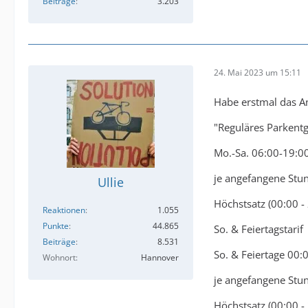
Beiträge
3.203
24. Mai 2023 um 15:11
Habe erstmal das A
"Reguläres Parkentg
Mo.-Sa. 06:00-19:0
je angefangene Stu
Ullie
Höchstsatz (00:00 -
Reaktionen
1.055
Punkte
44.865
So. & Feiertagstarif
Beiträge
8.531
So. & Feiertage 00:
Wohnort
Hannover
je angefangene Stu
Höchstsatz (00:00 -