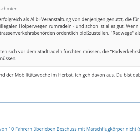
pschmier
erfolgreich als Alibi-Veranstaltung von denjenigen genutzt, die fü
 illegalen Holperwegen rumradeln - und schon ist alles gut. Wen
trassenverkehrsbehörden ordentlich bloßzustellen, "Radwege" al
ten sich vor dem Stadtradeln fürchten müssen, die "Radverkehrs
 müssen.
 der Mobilitätswoche im Herbst, ich geh davon aus, Du bist dab
 von 10 Fahrern überleben Beschuss mit Marschflugkörper nicht (