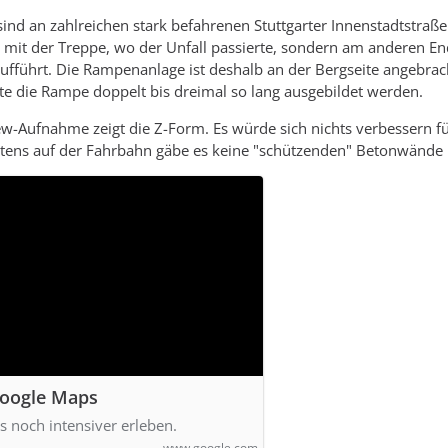
nd an zahlreichen stark befahrenen Stuttgarter Innenstadtstraßen
mit der Treppe, wo der Unfall passierte, sondern am anderen En
fführt. Die Rampenanlage ist deshalb an der Bergseite angebracht,
e die Rampe doppelt bis dreimal so lang ausgebildet werden.
ew-Aufnahme zeigt die Z-Form. Es würde sich nichts verbessern 
tens auf der Fahrbahn gäbe es keine "schützenden" Betonwände
Google Maps
s noch intensiver erleben.
www.google.com