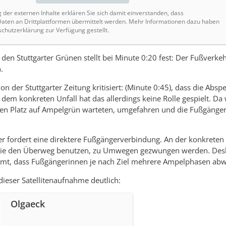
g der externen Inhalte erklären Sie sich damit einverstanden, dass
ten an Drittplattformen übermittelt werden. Mehr Informationen dazu haben
schutzerklärung zur Verfügung gestellt.
 den Stuttgarter Grünen stellt bei Minute 0:20 fest: Der Fußverkeh
.
on der Stuttgarter Zeitung kritisiert: (Minute 0:45), dass die 
n dem konkreten Unfall hat das allerdings keine Rolle gespielt. 
en Platz auf Ampelgrün warteten, umgefahren und die Fußgänge
.
 fordert eine direktere Fußgängerverbindung. An der konkreten Unf
ie den Überweg benutzen, zu Umwegen gezwungen werden. Desha
mt, dass Fußgängerinnen je nach Ziel mehrere Ampelphasen ab
dieser Satellitenaufnahme deutlich:
Olgaeck