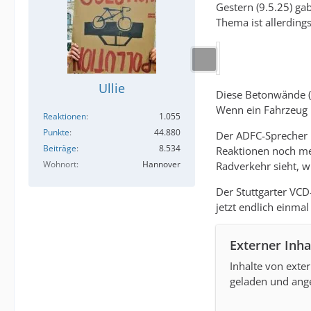
Gestern (9.5.25) ga
Thema ist allerdings
Ullie
Diese Betonwände (h
Wenn ein Fahrzeug 
Reaktionen
1.055
Punkte
44.880
Der ADFC-Sprecher i
Beiträge
8.534
Reaktionen noch me
Wohnort
Hannover
Radverkehr sieht, w
Der Stuttgarter VCD
jetzt endlich einmal
Externer Inha
Inhalte von exte
geladen und ange