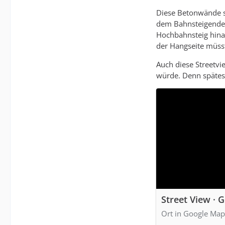
Diese Betonwände si
dem Bahnsteigende 
Hochbahnsteig hinau
der Hangseite müsst
Auch diese Streetvi
würde. Denn spätes
Street View · 
Ort in Google Map