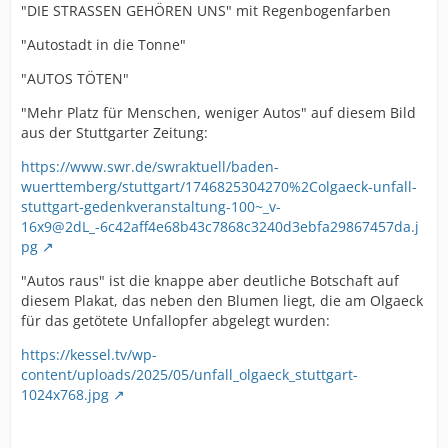
"DIE STRASSEN GEHÖREN UNS" mit Regenbogenfarben
"Autostadt in die Tonne"
"AUTOS TÖTEN"
"Mehr Platz für Menschen, weniger Autos" auf diesem Bild
aus der Stuttgarter Zeitung:
https://www.swr.de/swraktuell/baden-
wuerttemberg/stuttgart/1746825304270%2Colgaeck-unfall-
stuttgart-gedenkveranstaltung-100~_v-
16x9@2dL_-6c42aff4e68b43c7868c3240d3ebfa29867457da.j
pg
"Autos raus" ist die knappe aber deutliche Botschaft auf
diesem Plakat, das neben den Blumen liegt, die am Olgaeck
für das getötete Unfallopfer abgelegt wurden:
https://kessel.tv/wp-
content/uploads/2025/05/unfall_olgaeck_stuttgart-
1024x768.jpg