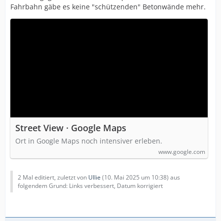
Fahrbahn gäbe es keine "schützenden" Betonwände mehr.
Street View · Google Maps
Ort in Google Maps noch intensiver erleben.
www.google.com
2 Mal editiert, zuletzt von
Ullie
(
10. Mai 2025 um 10:38
) aus
folgendem Grund: Links verbessert, Datum korrigiert