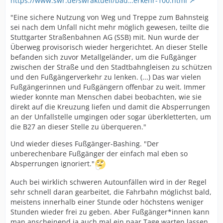
https://www.swr.de/swraktuell/bad…erkehr-100.html
"Eine sichere Nutzung von Weg und Treppe zum Bahnsteig
sei nach dem Unfall nicht mehr möglich gewesen, teilte die
Stuttgarter Straßenbahnen AG (SSB) mit. Nun wurde der
Überweg provisorisch wieder hergerichtet. An dieser Stelle
befanden sich zuvor Metallgeländer, um die Fußgänger
zwischen der Straße und den Stadtbahngleisen zu schützen
und den Fußgängerverkehr zu lenken. (...) Das war vielen
Fußgängerinnen und Fußgängern offenbar zu weit. Immer
wieder konnte man Menschen dabei beobachten, wie sie
direkt auf die Kreuzung liefen und damit die Absperrungen
an der Unfallstelle umgingen oder sogar überkletterten, um
die B27 an dieser Stelle zu überqueren."
Und wieder dieses Fußgänger-Bashing. "Der
unberechenbare Fußgänger der einfach mal eben so
Absperrungen ignoriert."
Auch bei wirklich schweren Autounfällen wird in der Regel
sehr schnell daran gearbeitet, die Fahrbahn möglichst bald,
meistens innerhalb einer Stunde oder höchstens weniger
Stunden wieder frei zu geben. Aber Fußgänger*innen kann
man anscheinend ja auch mal ein paar Tage warten lassen.