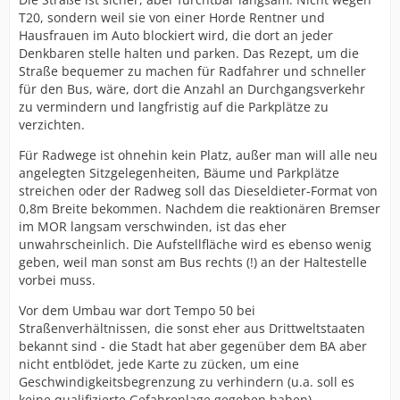
T20, sondern weil sie von einer Horde Rentner und
Hausfrauen im Auto blockiert wird, die dort an jeder
Denkbaren stelle halten und parken. Das Rezept, um die
Straße bequemer zu machen für Radfahrer und schneller
für den Bus, wäre, dort die Anzahl an Durchgangsverkehr
zu vermindern und langfristig auf die Parkplätze zu
verzichten.
Für Radwege ist ohnehin kein Platz, außer man will alle neu
angelegten Sitzgelegenheiten, Bäume und Parkplätze
streichen oder der Radweg soll das Dieseldieter-Format von
0,8m Breite bekommen. Nachdem die reaktionären Bremser
im MOR langsam verschwinden, ist das eher
unwahrscheinlich. Die Aufstellfläche wird es ebenso wenig
geben, weil man sonst am Bus rechts (!) an der Haltestelle
vorbei muss.
Vor dem Umbau war dort Tempo 50 bei
Straßenverhältnissen, die sonst eher aus Drittweltstaaten
bekannt sind - die Stadt hat aber gegenüber dem BA aber
nicht entblödet, jede Karte zu zücken, um eine
Geschwindigkeitsbegrenzung zu verhindern (u.a. soll es
keine qualifizierte Gefahrenlage gegeben haben).