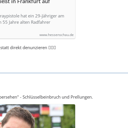
ießt in Frankfurt auf
praypistole hat ein 29-Jähriger am
 55 Jahre alten Radfahrer
www.hessenschau.de
tatt direkt denunzieren 🤷🏻‍♂️
bersehen" - Schlüsselbeinbruch und Prellungen.