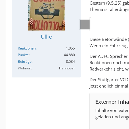
Gestern (9.5.25) ga
Thema ist allerdings
Ullie
Diese Betonwände (h
Wenn ein Fahrzeug 
Reaktionen
1.055
Punkte
44.880
Der ADFC-Sprecher i
Beiträge
8.534
Reaktionen noch me
Wohnort
Hannover
Radverkehr sieht, w
Der Stuttgarter VCD
jetzt endlich einmal
Externer Inha
Inhalte von exte
geladen und ange