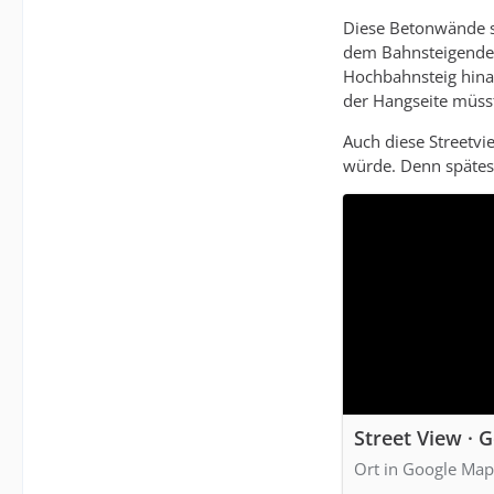
Diese Betonwände si
dem Bahnsteigende 
Hochbahnsteig hinau
der Hangseite müsst
Auch diese Streetvi
würde. Denn spätes
Street View · 
Ort in Google Map