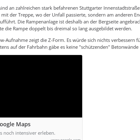
nd an zahlreichen stark befahrenen Stuttgarter Innenstadtstraßen
mit der Treppe, wo der Unfall passierte, sondern am anderen En
fführt. Die Rampenanlage ist deshalb an der Bergseite angebracht,
e die Rampe doppelt bis dreimal so lang ausgebildet werden.
ew-Aufnahme zeigt die Z-Form. Es würde sich nichts verbessern 
tens auf der Fahrbahn gäbe es keine "schützenden" Betonwände
Google Maps
s noch intensiver erleben.
www.google.com