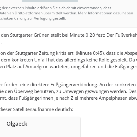
g der externen Inhalte erklären Sie sich damit einverstanden, dass
ten an Drittplattformen übermittelt werden. Mehr Informationen dazu haben
schutzerklärung zur Verfügung gestellt.
 den Stuttgarter Grünen stellt bei Minute 0:20 fest: Der Fußverkeh
.
on der Stuttgarter Zeitung kritisiert: (Minute 0:45), dass die 
n dem konkreten Unfall hat das allerdings keine Rolle gespielt. 
en Platz auf Ampelgrün warteten, umgefahren und die Fußgänge
.
 fordert eine direktere Fußgängerverbindung. An der konkreten Unf
ie den Überweg benutzen, zu Umwegen gezwungen werden. Desha
mt, dass Fußgängerinnen je nach Ziel mehrere Ampelphasen ab
dieser Satellitenaufnahme deutlich:
Olgaeck