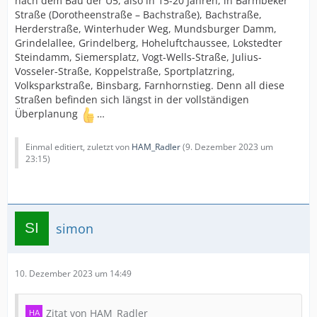
nach dem Bau der U5, also in 15-20 Jahren, in Barmbeker
Straße (Dorotheenstraße – Bachstraße), Bachstraße,
Herderstraße, Winterhuder Weg, Mundsburger Damm,
Grindelallee, Grindelberg, Hoheluftchaussee, Lokstedter
Steindamm, Siemersplatz, Vogt-Wells-Straße, Julius-
Vosseler-Straße, Koppelstraße, Sportplatzring,
Volksparkstraße, Binsbarg, Farnhornstieg. Denn all diese
Straßen befinden sich längst in der vollständigen
Überplanung
…
Einmal editiert, zuletzt von
HAM_Radler
(
9. Dezember 2023 um
23:15
)
simon
10. Dezember 2023 um 14:49
Zitat von HAM_Radler