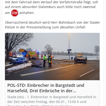
mit dem Fahrrad dem Verlauf der Vorfahrtstraße folgt, soll
auf einem absurden Slalomkurs auch bitte noch zweimal
am
anhalten.
Überraschend deutlich wird Herr Bohmbach von der Stader
Polizei in der Pressemeldung zum aktuellen Unfall:
POL-STD: Einbrecher in Bargstedt und
Harsefeld, Drei Einbrüche in der
Samtgemeinde Oldendorf-Himmelpforten,
Stade (ots) - 1. Einbrecher in Bargstedt und Harsefeld In
Ein leicht verletzter Autofahrer bei
der Zeit zwischen Freitag, den 05.01., 13:00 h und