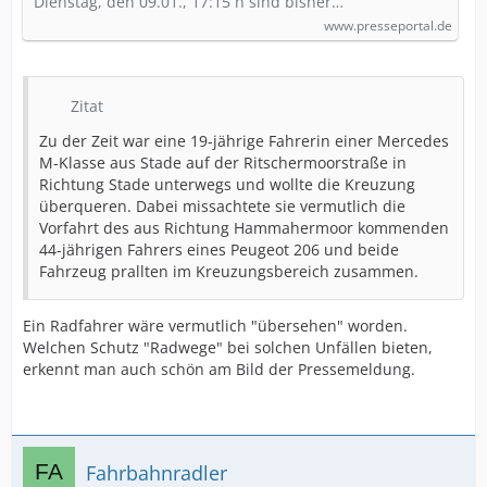
Autounfall in Ritschermoor
Dienstag, den 09.01., 17:15 h sind bisher…
www.presseportal.de
Zitat
Zu der Zeit war eine 19-jährige Fahrerin einer Mercedes
M-Klasse aus Stade auf der Ritschermoorstraße in
Richtung Stade unterwegs und wollte die Kreuzung
überqueren. Dabei missachtete sie vermutlich die
Vorfahrt des aus Richtung Hammahermoor kommenden
44-jährigen Fahrers eines Peugeot 206 und beide
Fahrzeug prallten im Kreuzungsbereich zusammen.
Ein Radfahrer wäre vermutlich "übersehen" worden.
Welchen Schutz "Radwege" bei solchen Unfällen bieten,
erkennt man auch schön am Bild der Pressemeldung.
Fahrbahnradler