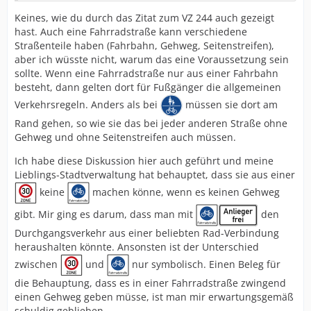
Elektrokleinstfahrzeugen im Sinne der eKFV ist erlaubt.
Keines, wie du durch das Zitat zum VZ 244 auch gezeigt
4.
hast. Auch eine Fahrradstraße kann verschiedene
Straßenteile haben (Fahrbahn, Gehweg, Seitenstreifen),
Im Übrigen gelten die Vorschriften über die
aber ich wüsste nicht, warum das eine Voraussetzung sein
Fahrbahnbenutzung und über die Vorfahrt.
sollte. Wenn eine Fahrradstraße nur aus einer Fahrbahn
besteht, dann gelten dort für Fußgänger die allgemeinen
Verkehrsregeln. Anders als bei
müssen sie dort am
Rand gehen, so wie sie das bei jeder anderen Straße ohne
Gehweg und ohne Seitenstreifen auch müssen.
Ich habe diese Diskussion hier auch geführt und meine
Lieblings-Stadtverwaltung hat behauptet, dass sie aus einer
keine
machen könne, wenn es keinen Gehweg
gibt. Mir ging es darum, dass man mit
den
Durchgangsverkehr aus einer beliebten Rad-Verbindung
heraushalten könnte. Ansonsten ist der Unterschied
zwischen
und
nur symbolisch. Einen Beleg für
die Behauptung, dass es in einer Fahrradstraße zwingend
einen Gehweg geben müsse, ist man mir erwartungsgemäß
schuldig geblieben.