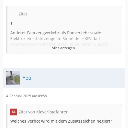
Zitat
1.
Anderer Fahrzeugverkehr als Radverkehr sowie
Elektrokleinstfahrzeuge im Sinne der eKFV darf
Fahrradzonen nicht benutzen, es sei denn, dies ist
Alles anzeigen
durch Zusatzzeichen erlaubt. Die freigegebenen
Verkehrsarten können auch gemeinsam auf einem
Zusatzzeichen abgebildet sein.
2.
Yeti
Für den Fahrverkehr gilt eine Höchstgeschwindigkeit
von 30 km/h. Der Radverkehr darf weder gefährdet noch
behindert werden. Wenn nötig, muss der
4. Februar 2025 um 09:58
Kraftfahrzeugverkehr die Geschwindigkeit weiter
verringern.
Zitat von KleverRadfahrer
3.
Welches Verbot wird mit dem Zusatzzeichen negiert?
Das Nebeneinanderfahren mit Fahrrädern und