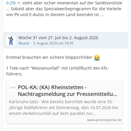
0:29)
, steht aber sicher momentan auf der Sanktionsliste
... Sobald aber das Spezialwerbeprogramm für die Vorteile
von PV und E-Autos in diesem Land beendet ist ...
Woche 31 vom 27. Juli bis 2. August 2026
Mueck
3. August 2026 um 18:45
Erstmal brauchen wir sichere Stoppschilder
1 Tote nach "Massenunfall" mit Unfallflucht des Kfz-
Führers:
POL-KA: (KA) Rheinstetten -
Nachtragsmeldung zur Pressemitteilung
vom 21.07.2026 "Polizei sucht Zeugen
Karlsruhe (ots) - Wie bereits berichtet wurde eine 55-
nach Verkehrsunfallflucht - Radfahrerin
jährige Radfahrerin am Donnerstag, den 16.07.2026 bei
einem Verkehrsunfall auf dem parallel zur…
lebensgefährlich verletzt" - Person
nachträglich verstorben
www.presseportal.de