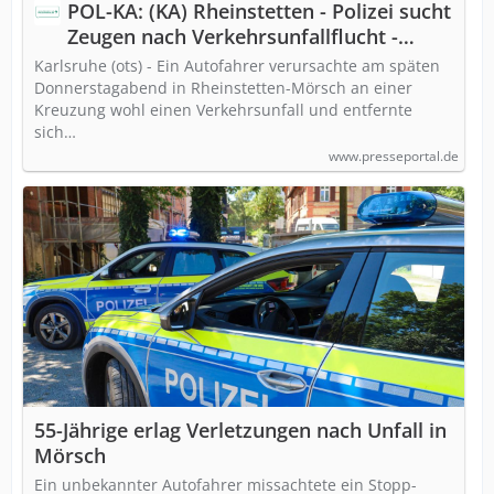
POL-KA: (KA) Rheinstetten - Polizei sucht
Zeugen nach Verkehrsunfallflucht -
Radfahrerin lebensgefährlich verletzt
Karlsruhe (ots) - Ein Autofahrer verursachte am späten
Donnerstagabend in Rheinstetten-Mörsch an einer
Kreuzung wohl einen Verkehrsunfall und entfernte
sich…
www.presseportal.de
55-Jährige erlag Verletzungen nach Unfall in
Mörsch
Ein unbekannter Autofahrer missachtete ein Stopp-