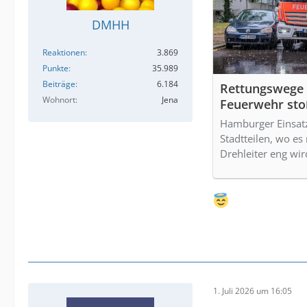
DMHH
Reaktionen
3.869
Punkte
35.989
Beiträge
6.184
Rettungswege 
Wohnort
Jena
Feuerwehr sto
Anwohner
Hamburger Einsatzk
Stadtteilen, wo e
Drehleiter eng wir
1. Juli 2026 um 16:05