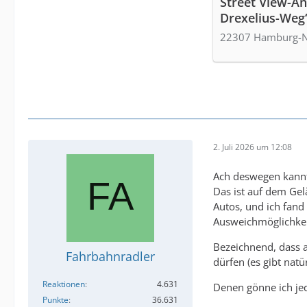
Street View-An
Drexelius-Weg
22307 Hamburg-
2. Juli 2026 um 12:08
Ach deswegen kannte
Das ist auf dem Gel
Autos, und ich fand
Ausweichmöglichkeit
Bezeichnend, dass a
Fahrbahnradler
dürfen (es gibt nat
Reaktionen
4.631
Denen gönne ich jed
Punkte
36.631