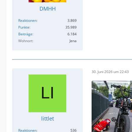
DMHH
Reaktionen
3.869
Punkte
35.989
Beiträge
6.184
Wohnort
Jena
30. Juni 2026 um 22:43
littlet
Reaktionen
536