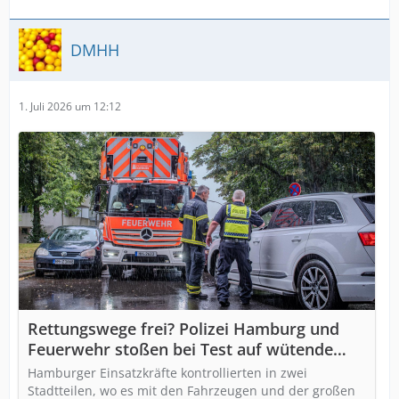
DMHH
1. Juli 2026 um 12:12
Rettungswege frei? Polizei Hamburg und
Feuerwehr stoßen bei Test auf wütende
Anwohner
Hamburger Einsatzkräfte kontrollierten in zwei
Stadtteilen, wo es mit den Fahrzeugen und der großen