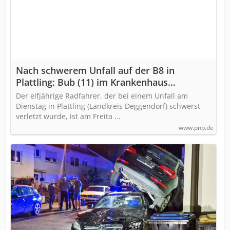
Nach schwerem Unfall auf der B8 in
Plattling: Bub (11) im Krankenhaus
gestorben
Der elfjährige Radfahrer, der bei einem Unfall am
Dienstag in Plattling (Landkreis Deggendorf) schwerst
verletzt wurde, ist am Freita ...
www.pnp.de