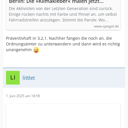
Berlin: Die »Klimakleber« malen jetzt
illegale Radwege
Die Aktivisten von der Letzten Generation sind zurück.
Einige rücken nachts mit Farbe und Pinsel an, um selbst
Fahrradstreifen anzulegen. Stimmt die Parole: Wo…
www.spiegel.de
Präventivhaft in 3,2,1. Nachher fangen die noch an, die
Ordnungsämter zu unterwandern und dann wird es richtig
unangenehm
littlet
1. Juni 2025 um 18:59