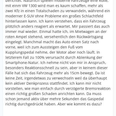
berichtet. Natürlich spielen moderne Fahrzeuge eine Rolle,
mit einm VW 1300 wird man es kaum schaffen, mehr als
zwei Kfz in einen Totalschaden zu verwandeln, während ein
moderner E-SUV ohne Probleme ein großes Schlachtfeld
hinterlassen kann. Ich kann verstehen, dass ein Fahrzeug
plötzlich anders reagiert als erwartet. Mir passiert das auch
immer mal wieder. Einmal hatte ich, im Mietwagen an der
roten Ampel stehend, versehentlich den Rückwärtsgang
eingelegt. Manchmal macht das Auto einen Satz nach
vorne, weil ich zum Aussteigen den Fuß vom
Kupplungspedal nehme, der Motor aber noch läuft. In
letzterem Fall zu 100% verursacht durch Ablenkung der
Smartphone-Natur. Ich nehme nicht von mir in Anspruch,
besonders Reaktionsschnell zu sein, aber in keinem dieser
Fälle hat sich das Fahrzeug mehr als 15cm bewegt. Da ist
keine Zeit, irgendetwas zu verwechseln weil da überhaupt
kein aktiver Denkprozess stattfindet. Ich kann mir nicht
vorstellen, wie man einfach durch verzögerte Bremsreaktion
einen richtig großen Schaden anrichten kann. Da muss
schon jemand aktiv über mehre Sekunden das Gaspedal
richtig durchgedrückt haben. Aber wie kommt es dazu?