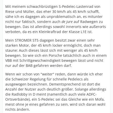
Mit meinem schwachbrüstigen S-Pedelec-Lastenrad von
Riese und Müller, das eher 30 km/h als 45 km/h schafft,
sähe ich es dagegen als unproblematisch an, es mitunter
nicht nur faktisch, sondern auch
de jure
auf Radwegen zu
bewegen. Das ist allerdings sowohl innerorts wie außerorts
verboten, da es ein Kleinkraftrad der Klasse L1E ist.
Mein STROMER ST5 dagegen besitzt zwar einen sehr
starken Motor, der 45 km/h locker ermöglicht, doch man
staune: Auch dieses lässt sich mit weniger als 45 km/h
bewegen. So wie sich ein Porsche tatsächlich auch in einem
VBB mit Schrittgewschwindigkeit bewegen lässt und nicht
nur auf der BAB gefahren werden darf.
Wenn wir schon von "weiter" reden, dann würde ich eher
die Schweizer Regelung für schnelle Pedelecs als
ausgewogen bezeichnen. Dementsprechend ist dort die
Anzahl der Nutzer auch deutlich größer. Solange allerdings
die Radlobby in D meint (namentlich auch viele ADFC-
Ortsverbände), ein S-Pedelec sei das Gleiche wie ein Mofa,
meist ohne je eines gefahren zu sein, wird sich daran wohl
nichts ändern.