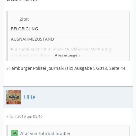
Zitat
BELOBIGUNG
AUSNAHMEZUSTAND
Ein Familienstreit in einer Quickborner Wohnung
eskaliert: Die ältere
Alles anzeigen
Tochter befindet sich in einem psychologischen
»Hamburger Polizei Journal« (sic) Ausgabe 5/2018, Seite 44
Ausnahmezustand,
randaliert und bedroht ihre Mutter mit Messern.
Kollege Malte Hübner,
Ullie
in seiner Freizeit unterwegs, wird auf die Situation
aufmerksam.
Er bringt zunächst unbeteiligte Familienmitglieder
7. Juni 2019 um 05:40
außer Gefahr und
kann dann die 19-Jährige zum Ablegen der Waffe
Zitat von Fahrbahnradler