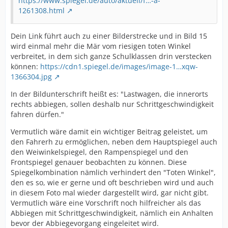
https://www.spiegel.de/auto/aktuell/f…-a-
1261308.html
Dein Link führt auch zu einer Bilderstrecke und in Bild 15
wird einmal mehr die Mär vom riesigen toten Winkel
verbreitet, in dem sich ganze Schulklassen drin verstecken
können:
https://cdn1.spiegel.de/images/image-1…xqw-
1366304.jpg
In der Bildunterschrift heißt es: "Lastwagen, die innerorts
rechts abbiegen, sollen deshalb nur Schrittgeschwindigkeit
fahren dürfen."
Vermutlich wäre damit ein wichtiger Beitrag geleistet, um
den Fahrerh zu ermöglichen, neben dem Hauptspiegel auch
den Weiwinkelspiegel, den Rampenspiegel und den
Frontspiegel genauer beobachten zu können. Diese
Spiegelkombination nämlich verhindert den "Toten Winkel",
den es so, wie er gerne und oft beschrieben wird und auch
in diesem Foto mal wieder dargestellt wird, gar nicht gibt.
Vermutlich wäre eine Vorschrift noch hilfreicher als das
Abbiegen mit Schrittgeschwindigkeit, nämlich ein Anhalten
bevor der Abbiegevorgang eingeleitet wird.