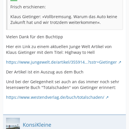
bewegen. Hartmut
Frisch erschienen:
Dudde, Leiter der Schutzpolizei, dankte dem 25-jährigen
Klaus Gietinger: »Vollbremsung. Warum das Auto keine
Hübner für
Zukunft hat und wir trotzdem weiterkommen«.
sein professionelles und umsichtiges Handeln, das
maßgeblich zur
Vielen Dank für den Buchtipp
Deeskalation der Lage beitrug. | Julia Krahmer P.A 2
Hier ein Link zu einem aktuellen Junge Welt Artikel von
Klaus Gietinger mit dem Titel: Highway to Hell
https://www.jungewelt.de/artikel/355914…?sstr=Gietinger
Der Artikel ist ein Auszug aus dem Buch
Und bei der Gelegenheit sei auch an das immer noch sehr
lesenswerte Buch "Totalschaden" von Gietinger erinnert:
https://www.westendverlag.de/buch/totalschaden/
KonsiKleine