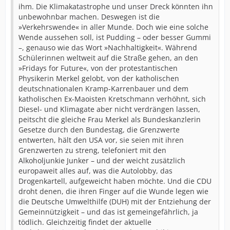
ihm. Die Klimakatastrophe und unser Dreck könnten ihn
unbewohnbar machen. Deswegen ist die
»Verkehrswende« in aller Munde. Doch wie eine solche
Wende aussehen soll, ist Pudding – oder besser Gummi
–, genauso wie das Wort »Nachhaltigkeit«. Während
Schülerinnen weltweit auf die Straße gehen, an den
»Fridays for Future«, von der protestantischen
Physikerin Merkel gelobt, von der katholischen
deutschnationalen Kramp-Karrenbauer und dem
katholischen Ex-Maoisten Kretschmann verhöhnt, sich
Diesel- und Klimagate aber nicht verdrängen lassen,
peitscht die gleiche Frau Merkel als Bundeskanzlerin
Gesetze durch den Bundestag, die Grenzwerte
entwerten, hält den USA vor, sie seien mit ihren
Grenzwerten zu streng, telefoniert mit den
Alkoholjunkie Junker – und der weicht zusätzlich
europaweit alles auf, was die Autolobby, das
Drogenkartell, aufgeweicht haben möchte. Und die CDU
droht denen, die ihren Finger auf die Wunde legen wie
die Deutsche Umwelthilfe (DUH) mit der Entziehung der
Gemeinnützigkeit – und das ist gemeingefährlich, ja
tödlich. Gleichzeitig findet der aktuelle