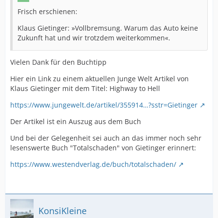
bewegen. Hartmut
Frisch erschienen:
Dudde, Leiter der Schutzpolizei, dankte dem 25-jährigen
Klaus Gietinger: »Vollbremsung. Warum das Auto keine
Hübner für
Zukunft hat und wir trotzdem weiterkommen«.
sein professionelles und umsichtiges Handeln, das
maßgeblich zur
Vielen Dank für den Buchtipp
Deeskalation der Lage beitrug. | Julia Krahmer P.A 2
Hier ein Link zu einem aktuellen Junge Welt Artikel von
Klaus Gietinger mit dem Titel: Highway to Hell
https://www.jungewelt.de/artikel/355914…?sstr=Gietinger
Der Artikel ist ein Auszug aus dem Buch
Und bei der Gelegenheit sei auch an das immer noch sehr
lesenswerte Buch "Totalschaden" von Gietinger erinnert:
https://www.westendverlag.de/buch/totalschaden/
KonsiKleine