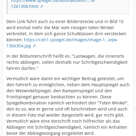
https://www.spiegel.de/auto/aktuell/f…-a-
1261308.html
Dein Link führt auch zu einer Bilderstrecke und in Bild 15
wird einmal mehr die Mär vom riesigen toten Winkel
verbreitet, in dem sich ganze Schulklassen drin verstecken
können:
https://cdn1.spiegel.de/images/image-1…xqw-
1366304.jpg
In der Bildunterschrift heißt es: "Lastwagen, die innerorts
rechts abbiegen, sollen deshalb nur Schrittgeschwindigkeit
fahren dürfen."
Vermutlich wäre damit ein wichtiger Beitrag geleistet, um
den Fahrerh zu ermöglichen, neben dem Hauptspiegel auch
den Weiwinkelspiegel, den Rampenspiegel und den
Frontspiegel genauer beobachten zu können. Diese
Spiegelkombination nämlich verhindert den "Toten Winkel",
den es so, wie er gerne und oft beschrieben wird und auch
in diesem Foto mal wieder dargestellt wird, gar nicht gibt.
Vermutlich wäre eine Vorschrift noch hilfreicher als das
Abbiegen mit Schrittgeschwindigkeit, nämlich ein Anhalten
bevor der Abbiegevorgang eingeleitet wird.