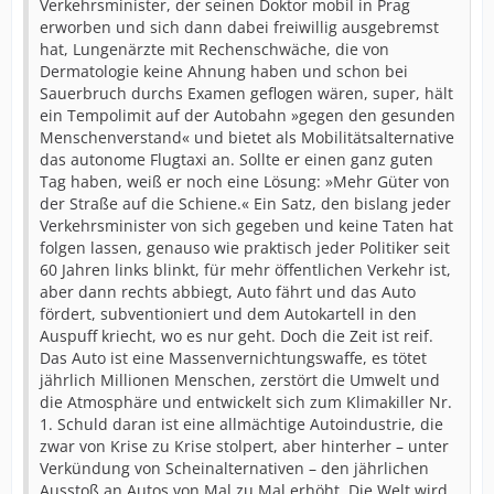
Verkehrsminister, der seinen Doktor mobil in Prag
erworben und sich dann dabei freiwillig ausgebremst
hat, Lungenärzte mit Rechenschwäche, die von
Dermatologie keine Ahnung haben und schon bei
Sauerbruch durchs Examen geflogen wären, super, hält
ein Tempolimit auf der Autobahn »gegen den gesunden
Menschenverstand« und bietet als Mobilitätsalternative
das autonome Flugtaxi an. Sollte er einen ganz guten
Tag haben, weiß er noch eine Lösung: »Mehr Güter von
der Straße auf die Schiene.« Ein Satz, den bislang jeder
Verkehrsminister von sich gegeben und keine Taten hat
folgen lassen, genauso wie praktisch jeder Politiker seit
60 Jahren links blinkt, für mehr öffentlichen Verkehr ist,
aber dann rechts abbiegt, Auto fährt und das Auto
fördert, subventioniert und dem Autokartell in den
Auspuff kriecht, wo es nur geht. Doch die Zeit ist reif.
Das Auto ist eine Massenvernichtungswaffe, es tötet
jährlich Millionen Menschen, zerstört die Umwelt und
die Atmosphäre und entwickelt sich zum Klimakiller Nr.
1. Schuld daran ist eine allmächtige Autoindustrie, die
zwar von Krise zu Krise stolpert, aber hinterher – unter
Verkündung von Scheinalternativen – den jährlichen
Ausstoß an Autos von Mal zu Mal erhöht. Die Welt wird