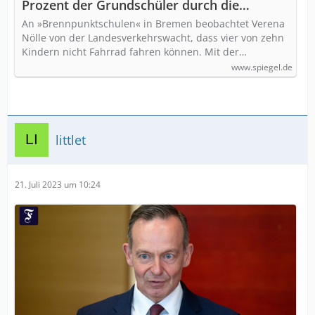
Prozent der Grundschüler durch die
Fahrrad-Prüfung
An »Brennpunktschulen« in Bremen beobachtet Verena
Nölle von der Landesverkehrswacht, dass vier von zehn
Kindern nicht Fahrrad fahren können. Mit der…
www.spiegel.de
littlet
21. Juli 2023 um 10:24