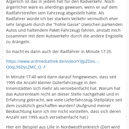
Ärgerlich ist das in jedem Fall für den Radverkehr. Noch
ärgerlicher wäre es allerdings gewesen, wenn er auf dem
Radfahrstreifen sein Fahrzeug abgestellt hätte. Als
Radfahrer würde ich bei starkem Verkehr vermutlich eher
sehr langsam durch die "hohle Gasse" (zwischen parkenden
Autos und haltendem Paket-Fahrzeug) fahren, anstatt mich
zusammen mit dem Autoverkehr durch die andere Engstelle
zu drängeln.
So macht es dann auch der Radfahrer in Minute 17:25.
https://www.ardmediathek.de/video/Y3JpZDov…-
Q0qL95DyLZMC_Q
In Minute 17:40 wird dann darauf hingewiesen, dass seit
1995 die Anzahl kleiner Güterfahrzeuge in den
Innenstädten sich mehr als versiebenfacht hat. Warum hat
das Autorenteam nicht an dieser Stelle nachgehakt und in
Erfahrung gebracht, wie viele Lieferfahrzeug-Stellplätze seit
dem zusätzlich geschaffen wurden? (Aufgrund meiner
Beobachtung kann ich mir nicht vorstellen, dass sich deren
Anzahl seit 1995 auch versiebenfacht hat.)
Hier ein Beispiel aus Lille in Nordwestfrankreich (Dort wird