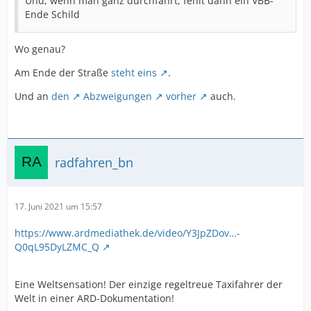
Und, wenn man ganz durchfährt, fehlt dann ein VBB-
Ende Schild
Wo genau?
Am Ende der Straße
steht eins
.
Und an
den
Abzweigungen
vorher
auch.
radfahren_bn
17. Juni 2021 um 15:57
https://www.ardmediathek.de/video/Y3JpZDov…-
Q0qL95DyLZMC_Q
Eine Weltsensation! Der einzige regeltreue Taxifahrer der
Welt in einer ARD-Dokumentation!