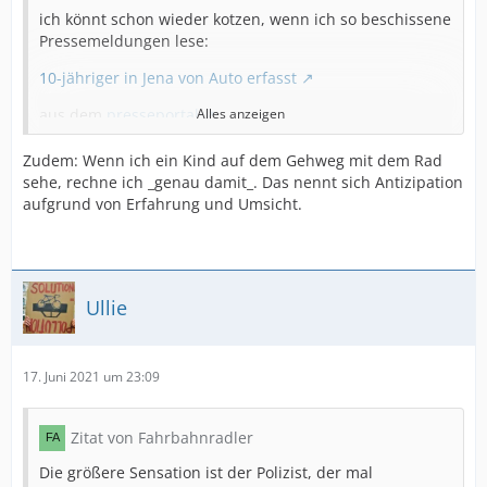
ich könnt schon wieder kotzen, wenn ich so beschissene
Pressemeldungen lese:
10-jähriger in Jena von Auto erfasst
aus dem
presseportal
Alles anzeigen
klar, echt mal, wie doof, da einfach ohne zu gucken vom
Zudem: Wenn ich ein Kind auf dem Gehweg mit dem Rad
Gehweg auf die Fahrbahn zu wechseln...
sehe, rechne ich _genau damit_. Das nennt sich Antizipation
aufgrund von Erfahrung und Umsicht.
Hier ein Foto von der betreffenen Straße:
Mapillary
ach, vielleicht besser mal ein paar Meter zurück:
Mapillary
Ullie
Das ist ein verschissener verkehrsberuhigter Bereich!!!+
Wie um alles in der Welt kann man da "nicht mehr
reagieren"?
17. Juni 2021 um 23:09
Zitat von Fahrbahnradler
Die größere Sensation ist der Polizist, der mal