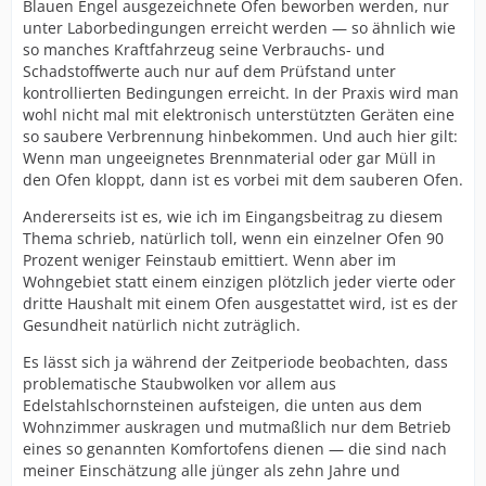
Blauen Engel ausgezeichnete Öfen beworben werden, nur
unter Laborbedingungen erreicht werden — so ähnlich wie
so manches Kraftfahrzeug seine Verbrauchs- und
Schadstoffwerte auch nur auf dem Prüfstand unter
kontrollierten Bedingungen erreicht. In der Praxis wird man
wohl nicht mal mit elektronisch unterstützten Geräten eine
so saubere Verbrennung hinbekommen. Und auch hier gilt:
Wenn man ungeeignetes Brennmaterial oder gar Müll in
den Ofen kloppt, dann ist es vorbei mit dem sauberen Ofen.
Andererseits ist es, wie ich im Eingangsbeitrag zu diesem
Thema schrieb, natürlich toll, wenn ein einzelner Ofen 90
Prozent weniger Feinstaub emittiert. Wenn aber im
Wohngebiet statt einem einzigen plötzlich jeder vierte oder
dritte Haushalt mit einem Ofen ausgestattet wird, ist es der
Gesundheit natürlich nicht zuträglich.
Es lässt sich ja während der Zeitperiode beobachten, dass
problematische Staubwolken vor allem aus
Edelstahlschornsteinen aufsteigen, die unten aus dem
Wohnzimmer auskragen und mutmaßlich nur dem Betrieb
eines so genannten Komfortofens dienen — die sind nach
meiner Einschätzung alle jünger als zehn Jahre und