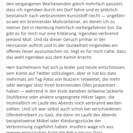
den vergangenen Wochenenden gleich mehrfach passiert,
dass ich irgendwo durch ein Dorf fahre und es plötzlich
bestialisch nach verbranntem Kunststoff riecht — ungefähr
so wie ein brennender Müllcontainer, an denen ich zu
meiner Zeit in Hamburg mehrfach vorbeigefahren bin. Da
gibt es für mich nur eine Erklärung: Irgendwo verbrennt
jemand Müll. Und da dieser Geruch primär in der
Heizsaison auftritt und in der Dunkelheit nirgendwo ein
offenes Feuer auszumachen ist, liegt es für mich nahe, dass
das wohl irgendwo aus dem Kamin kriecht.
Herr Kachelmann hat sich ja leider just heute entschlossen,
sein Konto auf Twitter stillzulegen, aber er hat bis dato
mehrmals am Tag Fotos von Nutzern retweetet, die mehr
oder weniger stolz ihren brennenden Ofen präsentiert
haben — während in der Kiste daneben teilweise lackierte
Stuhlbeine oder andere ungeeignete Hölzer lagen, die
mutmaßlich im Laufe des Abends noch verbrannt werden
sollten. Und ich war selbst auch schon bei verschiedenen
Ofenbetreibern zu Gast, die dann im Laufe des Abends
beispielsweise Möbel oder Kleidungsstücke der
Verbrennung zugeführt haben. Insofern wage ich aus
meiner empirischen Sicht die Behauptung: Dass