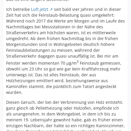
Ich betreibe
Luft.jetzt
seit bald vier Jahren und in dieser
Zeit hat sich die Feinstaub-Belastung quasi umgekehrt:
Während noch 2017 die Werte am Morgen und im Laufe des
Nachmittages bei Messstationen in der Nähe des
Straßenverkehrs am höchsten waren, ist es mittlerweile
umgedreht. Ab dem frühen Nachmittag bis in die frühen
Morgenstunden sind in Wohngebieten deutlich höhere
Feinstaubbelastungen zu messen, während der
Straßenverkehr dagegen quasi unauffällig ist. Bei mir am
3
Fenster werden momentan 70 µg/m
Feinstaub gemessen,
obwohl um 23 Uhr so gut wie gar kein Kraftfahrzeug mehr
unterwegs ist. Das ist alles Feinstaub, der aus
Holzheizungen emittiert wird, beziehungsweise aus
Kaminöfen stammt, die pünktlich zum Tatort angesteckt
wurden.
Diesen Geruch, der bei der Verbrennung von Holz entsteht,
ganz gleich ob Pelletheizung oder Holzofen, empfinde ich
als unangenehm. In dem Wohngebiet, in dem ich bis zu
meinem 19. Lebensjahr gewohnt habe, gab es früher einen
einzigen Nachbarn, der hatte so ein richtiges Kaminzimmer,