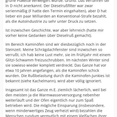
grüne Plakette verweigert wurde. Grund: Das Verfahren sei
in D nicht anerkannt. Der Dieselrußfilter war zwar
serienmäßig (F hatte den Termin eingehalten), aber D hat
lieber ein paar Milliarden an Konventional-Strafe bezahlt,
als die Autoindustrie zu sehr unter Druck zu setzen.
Ist inzwischen Geschichte, war aber lehrreich (hatte mir
vorher keine Gedanken über Dieselruß gemacht).
Im Bereich Kaminöfen sind wir diesbezüglich noch in der
Steinzeit. Meine Schrägdachfenster sind inzwischen so
verrußt, ich hab keine Lust mehr, sie im Frühjahr mit einem
Glitzi-Schwamm freizuschrubben. Im nächsten Winter sind
sie sowieso wieder komplett verdreckt. Das Ganze hat vor
etwa 10 Jahren angefangen, als die Kaminöfen schick
wurden. Die Rußbelastung durch die Kaminofen-Junkies ist
bekannt (siehe Kachelmann), wird aber völlig ignoriert.
Insgesamt ist das Ganze m.E. ziemlich lächerlich, weil bei
den meisten ja die Warmwasserversorgung nebenher
weiterläuft und der Ofen eigentlich nur zum Spaß
betrieben wird. Die mögliche Einsparung (insbesondere,
wenn minderwertiges Zeug verheizt wird) bezahlen die
Menschen rundum vermutlich mit einem Vielfachen ihrer