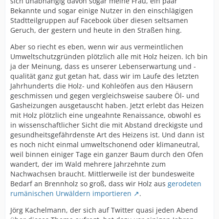
sich unabhängig davon sogar meine Frau, ein paar
Bekannte und sogar einige Nutzer in den einschlägigen
Stadtteilgruppen auf Facebook über diesen seltsamen
Geruch, der gestern und heute in den Straßen hing.
Aber so riecht es eben, wenn wir aus vermeintlichen
Umweltschutzgründen plötzlich alle mit Holz heizen. Ich bin
ja der Meinung, dass es unserer Lebenserwartung und -
qualität ganz gut getan hat, dass wir im Laufe des letzten
Jahrhunderts die Holz- und Kohleöfen aus den Häusern
geschmissen und gegen vergleichsweise saubere Öl- und
Gasheizungen ausgetauscht haben. Jetzt erlebt das Heizen
mit Holz plötzlich eine ungeahnte Renaissance, obwohl es
in wissenschaftlicher Sicht die mit Abstand dreckigste und
gesundheitsgefährdenste Art des Heizens ist. Und dann ist
es noch nicht einmal umweltschonend oder klimaneutral,
weil binnen einiger Tage ein ganzer Baum durch den Ofen
wandert, der im Wald mehrere Jahrzehnte zum
Nachwachsen braucht. Mittlerweile ist der bundesweite
Bedarf an Brennholz so groß, dass wir Holz aus
gerodeten
rumänischen Urwäldern importieren
.
Jörg Kachelmann, der sich auf Twitter quasi jeden Abend