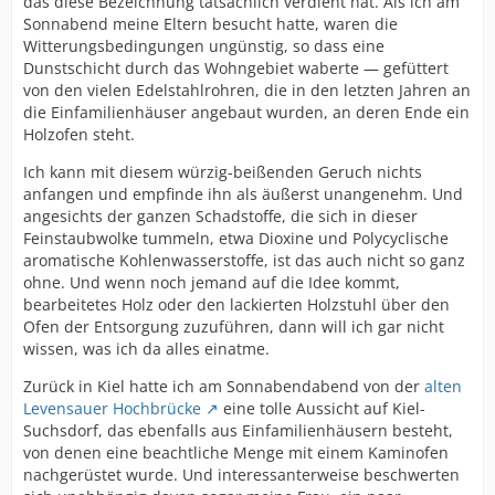
das diese Bezeichnung tatsächlich verdient hat. Als ich am
Sonnabend meine Eltern besucht hatte, waren die
Witterungsbedingungen ungünstig, so dass eine
Dunstschicht durch das Wohngebiet waberte — gefüttert
von den vielen Edelstahlrohren, die in den letzten Jahren an
die Einfamilienhäuser angebaut wurden, an deren Ende ein
Holzofen steht.
Ich kann mit diesem würzig-beißenden Geruch nichts
anfangen und empfinde ihn als äußerst unangenehm. Und
angesichts der ganzen Schadstoffe, die sich in dieser
Feinstaubwolke tummeln, etwa Dioxine und Polycyclische
aromatische Kohlenwasserstoffe, ist das auch nicht so ganz
ohne. Und wenn noch jemand auf die Idee kommt,
bearbeitetes Holz oder den lackierten Holzstuhl über den
Ofen der Entsorgung zuzuführen, dann will ich gar nicht
wissen, was ich da alles einatme.
Zurück in Kiel hatte ich am Sonnabendabend von der
alten
Levensauer Hochbrücke
eine tolle Aussicht auf Kiel-
Suchsdorf, das ebenfalls aus Einfamilienhäusern besteht,
von denen eine beachtliche Menge mit einem Kaminofen
nachgerüstet wurde. Und interessanterweise beschwerten