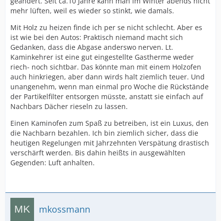
geändert. Seit ca.10 Jahre kann man im Winter abends nicht
mehr lüften, weil es wieder so stinkt, wie damals.
Mit Holz zu heizen finde ich per se nicht schlecht. Aber es
ist wie bei den Autos: Praktisch niemand macht sich
Gedanken, dass die Abgase anderswo nerven. Lt.
Kaminkehrer ist eine gut eingestellte Gastherme weder
riech- noch sichtbar. Das könnte man mit einem Holzofen
auch hinkriegen, aber dann wirds halt ziemlich teuer. Und
unangenehm, wenn man einmal pro Woche die Rückstände
der Partikelfilter entsorgen müsste, anstatt sie einfach auf
Nachbars Dächer rieseln zu lassen.
Einen Kaminofen zum Spaß zu betreiben, ist ein Luxus, den
die Nachbarn bezahlen. Ich bin ziemlich sicher, dass die
heutigen Regelungen mit Jahrzehnten Verspätung drastisch
verschärft werden. Bis dahin heißts in ausgewählten
Gegenden: Luft anhalten.
mkossmann