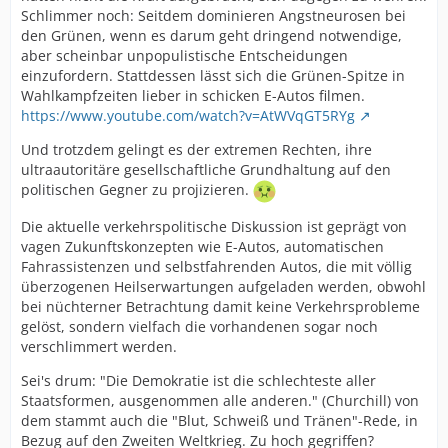
Schlimmer noch: Seitdem dominieren Angstneurosen bei
den Grünen, wenn es darum geht dringend notwendige,
aber scheinbar unpopulistische Entscheidungen
einzufordern. Stattdessen lässt sich die Grünen-Spitze in
Wahlkampfzeiten lieber in schicken E-Autos filmen.
https://www.youtube.com/watch?v=AtWVqGT5RYg
Und trotzdem gelingt es der extremen Rechten, ihre
ultraautoritäre gesellschaftliche Grundhaltung auf den
politischen Gegner zu projizieren.
Die aktuelle verkehrspolitische Diskussion ist geprägt von
vagen Zukunftskonzepten wie E-Autos, automatischen
Fahrassistenzen und selbstfahrenden Autos, die mit völlig
überzogenen Heilserwartungen aufgeladen werden, obwohl
bei nüchterner Betrachtung damit keine Verkehrsprobleme
gelöst, sondern vielfach die vorhandenen sogar noch
verschlimmert werden.
Sei's drum: "Die Demokratie ist die schlechteste aller
Staatsformen, ausgenommen alle anderen." (Churchill) von
dem stammt auch die "Blut, Schweiß und Tränen"-Rede, in
Bezug auf den Zweiten Weltkrieg. Zu hoch gegriffen?