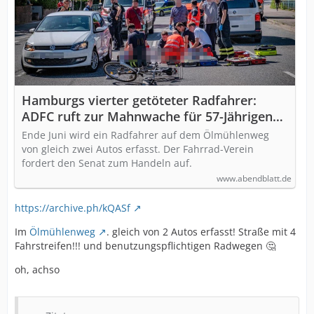
Hamburgs vierter getöteter Radfahrer:
ADFC ruft zur Mahnwache für 57-Jährigen
auf
Ende Juni wird ein Radfahrer auf dem Ölmühlenweg
von gleich zwei Autos erfasst. Der Fahrrad-Verein
fordert den Senat zum Handeln auf.
www.abendblatt.de
https://archive.ph/kQASf
Im
Ölmühlenweg
. gleich von 2 Autos erfasst! Straße mit 4
Fahrstreifen!!! und benutzungspflichtigen Radwegen 🤔
oh, achso