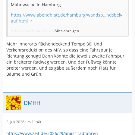
Mahnwache in Hamburg
https://www.abendblatt.de/hamburg/wandsb…ndsbek-
auf.html
https://archive.ph/kQASf
Alles anzeigen
Im
Ölmühlenweg
. gleich von 2 Autos erfasst! Straße
Mehr
Innerorts flächendeckend Tempo 30! Und
mit 4 Fahrstreifen!!! und benutzungspflichtigen
Verkehrsreduktion des MIV, so dass eine Fahrspur je
Radwegen 🤔
Richtung genügt! Dann könnte die jeweils zweite Fahrspur
ein breiterer Radweg werden. Und der Fußweg könnte
oh, achso
breiter werden. und es gäbe außerdem noch Platz für
Bäume und Grün.
Tjo.
Radfahrer! Unfall! mehr
Radwege!
Tempo30
DMHH
3. Juli 2026 um 11:40
https://www.zeit.de/2026/29/angst-radfahren-