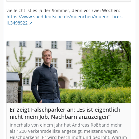
vielleicht ist es ja der Sommer, denn vor zwei Wochen:
https://www.sueddeutsche.de/muenchen/muenc…hrer-
li.3498522
Er zeigt Falschparker an: „Es ist eigentlich
nicht mein Job, Nachbarn anzuzeigen“
Innerhalb von einem Jahr hat Andreas Roßband mehr
als 1200 Verkehrsdelikte angezeigt, meistens wegen
Falschparkens. Er wird beschimpft und bedroht. Warum