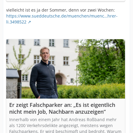
vielleicht ist es ja der Sommer, denn vor zwei Wochen:
https://www.sueddeutsche.de/muenchen/muenc…hrer-
li.3498522
Er zeigt Falschparker an: „Es ist eigentlich
nicht mein Job, Nachbarn anzuzeigen“
Innerhalb von einem Jahr hat Andreas Roßband mehr
als 1200 Verkehrsdelikte angezeigt, meistens wegen
Falschparkens. Er wird beschimpft und bedroht. Warum