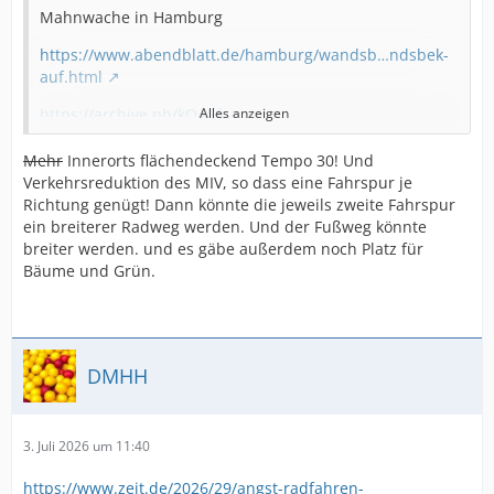
Mahnwache in Hamburg
https://www.abendblatt.de/hamburg/wandsb…ndsbek-
auf.html
https://archive.ph/kQASf
Alles anzeigen
Im
Ölmühlenweg
. gleich von 2 Autos erfasst! Straße
Mehr
Innerorts flächendeckend Tempo 30! Und
mit 4 Fahrstreifen!!! und benutzungspflichtigen
Verkehrsreduktion des MIV, so dass eine Fahrspur je
Radwegen 🤔
Richtung genügt! Dann könnte die jeweils zweite Fahrspur
ein breiterer Radweg werden. Und der Fußweg könnte
oh, achso
breiter werden. und es gäbe außerdem noch Platz für
Bäume und Grün.
Tjo.
Radfahrer! Unfall! mehr
Radwege!
Tempo30
DMHH
3. Juli 2026 um 11:40
https://www.zeit.de/2026/29/angst-radfahren-