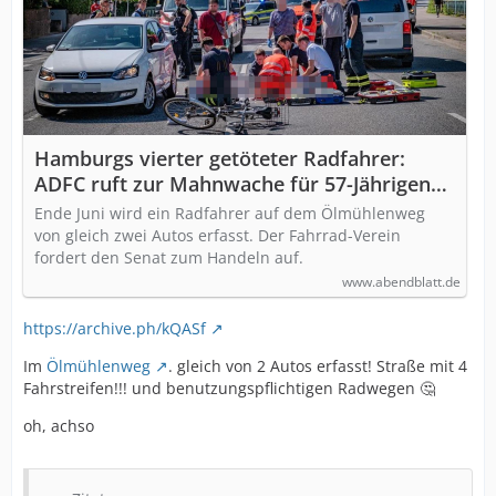
Hamburgs vierter getöteter Radfahrer:
ADFC ruft zur Mahnwache für 57-Jährigen
auf
Ende Juni wird ein Radfahrer auf dem Ölmühlenweg
von gleich zwei Autos erfasst. Der Fahrrad-Verein
fordert den Senat zum Handeln auf.
www.abendblatt.de
https://archive.ph/kQASf
Im
Ölmühlenweg
. gleich von 2 Autos erfasst! Straße mit 4
Fahrstreifen!!! und benutzungspflichtigen Radwegen 🤔
oh, achso