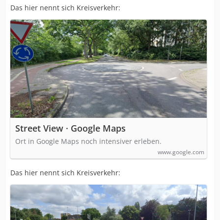
Das hier nennt sich Kreisverkehr:
https://www.google.com/maps/search/de…
SoASAFQAw%3D%3D
Es gibt Fahrradfahrer*innen, die um abzukürzen auf
der Fahrbahn entgegen der Fahrtrichtung fahren.
Andere steigen dazu ab und gehen auf dem Fußweg
den kürzesten Weg. Wieder andere fahren mit dem Rad
auf dem Fußweg. Fußgänger gehen relartiv häufig den
kürzesten Weg, indem sie tangential an dem Zaun rund
um die Innere Grünfläche vorbeigehen oder sie steigen
darüber und gehen den Durchmesser.
Street View · Google Maps
Ort in Google Maps noch intensiver erleben.
www.google.com
Das hier nennt sich Kreisverkehr: