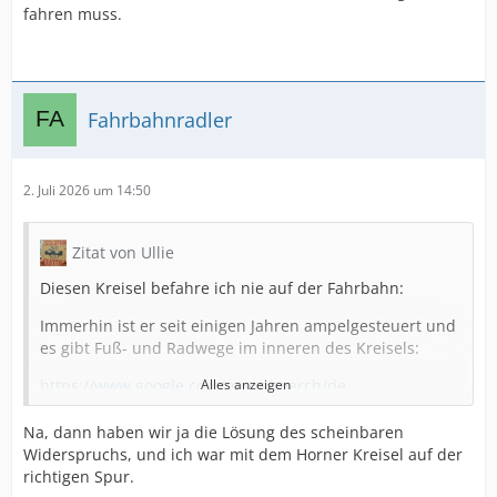
fahren muss.
Fahrbahnradler
2. Juli 2026 um 14:50
Zitat von Ullie
Diesen Kreisel befahre ich nie auf der Fahrbahn:
Immerhin ist er seit einigen Jahren ampelgesteuert und
es gibt Fuß- und Radwege im inneren des Kreisels:
https://www.google.com/maps/search/de…
Alles anzeigen
SoASAFQAw%3D%3D
Na, dann haben wir ja die Lösung des scheinbaren
Diesen Kreisel befahre ich immer auf der Fahrbahn.
Widerspruchs, und ich war mit dem Horner Kreisel auf der
Und genau da kommt es regelmäßig zu den oben
richtigen Spur.
beschriebenen Problemen: