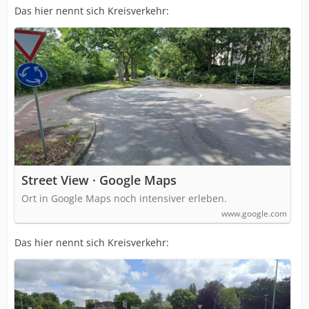
Das hier nennt sich Kreisverkehr:
https://www.google.com/maps/search/de…
SoASAFQAw%3D%3D
Es gibt Fahrradfahrer*innen, die um abzukürzen auf
der Fahrbahn entgegen der Fahrtrichtung fahren.
Andere steigen dazu ab und gehen auf dem Fußweg
den kürzesten Weg. Wieder andere fahren mit dem Rad
auf dem Fußweg. Fußgänger gehen relartiv häufig den
kürzesten Weg, indem sie tangential an dem Zaun rund
um die Innere Grünfläche vorbeigehen oder sie steigen
darüber und gehen den Durchmesser.
Street View · Google Maps
Ort in Google Maps noch intensiver erleben.
www.google.com
Das hier nennt sich Kreisverkehr: