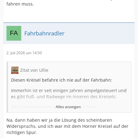
fahren muss.
Fahrbahnradler
2. Juli 2026 um 14:50
Zitat von Ullie
Diesen Kreisel befahre ich nie auf der Fahrbahn:
Immerhin ist er seit einigen Jahren ampelgesteuert und
es gibt Fuß- und Radwege im inneren des Kreisels:
https://www.google.com/maps/search/de…
Alles anzeigen
SoASAFQAw%3D%3D
Na, dann haben wir ja die Lösung des scheinbaren
Diesen Kreisel befahre ich immer auf der Fahrbahn.
Widerspruchs, und ich war mit dem Horner Kreisel auf der
Und genau da kommt es regelmäßig zu den oben
richtigen Spur.
beschriebenen Problemen: