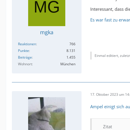
Interessant, dass 
Es war fast zu erwa
mgka
Reaktionen
766
Punkte
8.131
Einmal editiert, zulet
Beiträge
1.455
Wohnort
München
17. Oktober 2023 um 14
Ampel einigt sich a
Zitat