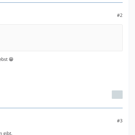
#2
ebst 😁
#3
 gibt.