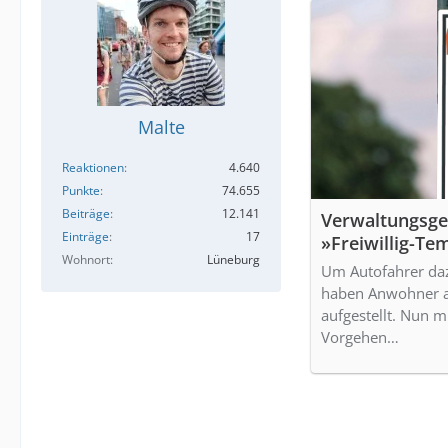
Malte
Reaktionen
4.640
Punkte
74.655
Beiträge
12.141
Verwaltungsger
Einträge
17
»Freiwillig-Te
Wohnort
Lüneburg
Um Autofahrer daz
haben Anwohner 
aufgestellt. Nun m
Vorgehen…