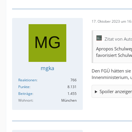
17. Oktober 2023 um 16
Zitat von Aut
Apropos Schulweg
favorisiert Schul
mgka
Den FGÜ hätten sie 
Innenministerium, 
Reaktionen
766
Punkte
8.131
Spoiler anzeige
Beiträge
1.455
Wohnort
München