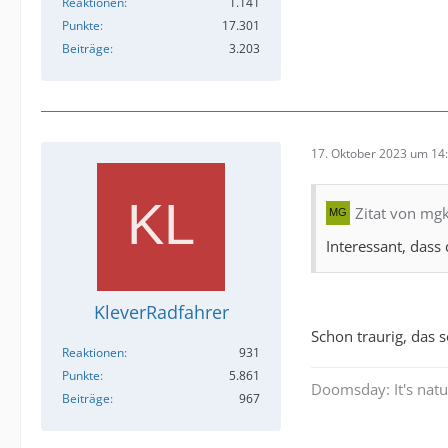
Reaktionen
1.141
Punkte
17.301
Beiträge
3.203
17. Oktober 2023 um 14
Zitat von mg
Interessant, das
KleverRadfahrer
Schon traurig, das 
Reaktionen
931
Punkte
5.861
Doomsday: It's natu
Beiträge
967