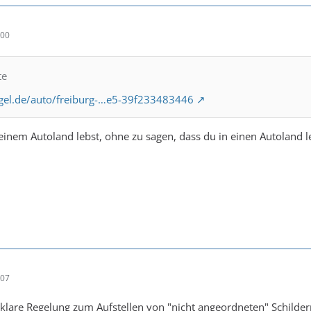
:00
te
gel.de/auto/freiburg-…e5-39f233483446
 einem Autoland lebst, ohne zu sagen, dass du in einen Autoland l
:07
 klare Regelung zum Aufstellen von "nicht angeordneten" Schildern