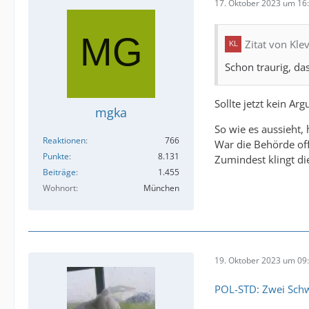
17. Oktober 2023 um 16
Zitat von Kle
Schon traurig, da
Sollte jetzt kein Ar
mgka
So wie es aussieht,
Reaktionen
766
War die Behörde of
Punkte
8.131
Zumindest klingt di
Beiträge
1.455
Wohnort
München
19. Oktober 2023 um 09
POL-STD: Zwei Schwe