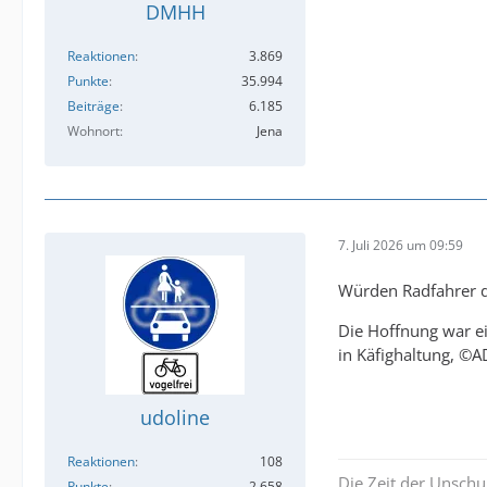
DMHH
Reaktionen
3.869
Punkte
35.994
Beiträge
6.185
Wohnort
Jena
7. Juli 2026 um 09:59
Würden Radfahrer d
Die Hoffnung war ei
in Käfighaltung, ©A
udoline
Reaktionen
108
Die Zeit der Unschu
Punkte
2.658