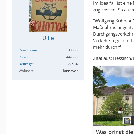
Im Idealfall ist ein
zugelassen. So auch
"Wolfgang Kühn, ADF
Maßnahme angeht. „
Durchgangsverkehr h
Ullie
Verkehrsregeln mit 
mehr durch.“"
Reaktionen
1.055
Punkte
44.880
Zitat aus: Hessisc
Beiträge
8.534
Wohnort
Hannover
Was bringt di