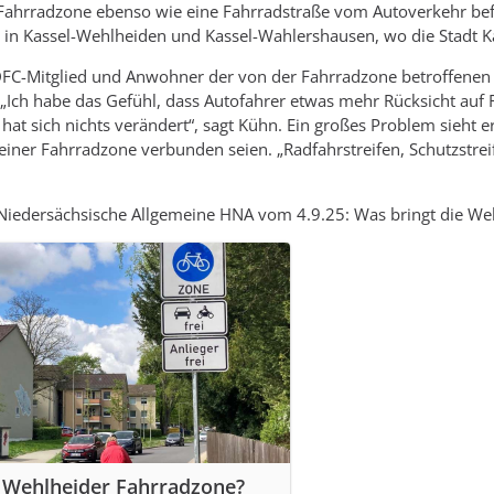
e Fahrradzone ebenso wie eine Fahrradstraße vom Autoverkehr befre
 in Kassel-Wehlheiden und Kassel-Wahlershausen, wo die Stadt Ka
C-Mitglied und Anwohner der von der Fahrradzone betroffenen St
Ich habe das Gefühl, dass Autofahrer etwas mehr Rücksicht auf
at sich nichts verändert“, sagt Kühn. Ein großes Problem sieht e
einer Fahrradzone verbunden seien. „Radfahrstreifen, Schutzstrei
h/Niedersächsische Allgemeine HNA vom 4.9.25: Was bringt die W
e Wehlheider Fahrradzone?