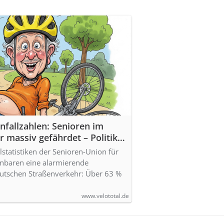
fallzahlen: Senioren im
 massiv gefährdet – Politik,
chnik sind gefordert
lstatistiken der Senioren-Union für
enbaren eine alarmierende
utschen Straßenverkehr: Über 63 %
www.velototal.de