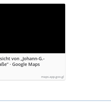
sicht von „Johann-G.-
aße“ · Google Maps
maps.app.goo.gl