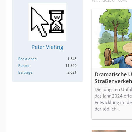
17. Juli 2025 um 06:43
Peter Viehrig
Reaktionen
1.545
Punkte
11.860
Beiträge
2.021
Dramatische Un
Straßenverkehr
Planung und Te
Die jüngsten Unfal
das Jahr 2024 off
Entwicklung im de
der tödlich…