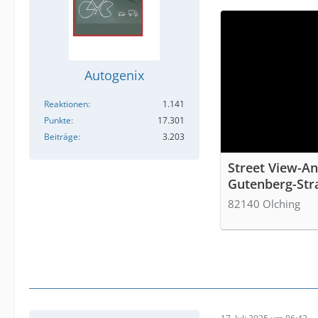
Autogenix
Reaktionen
1.141
Punkte
17.301
Beiträge
3.203
Street View-An
Gutenberg-Str
82140 Olching