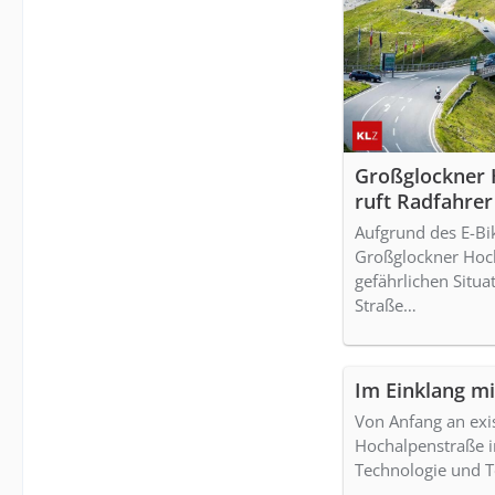
Großglockner 
ruft Radfahrer
Hauptverkehrs
Aufgrund des E-B
Großglockner Hoc
gefährlichen Situa
Straße…
Im Einklang mi
Von Anfang an exis
Hochalpenstraße 
Technologie und 