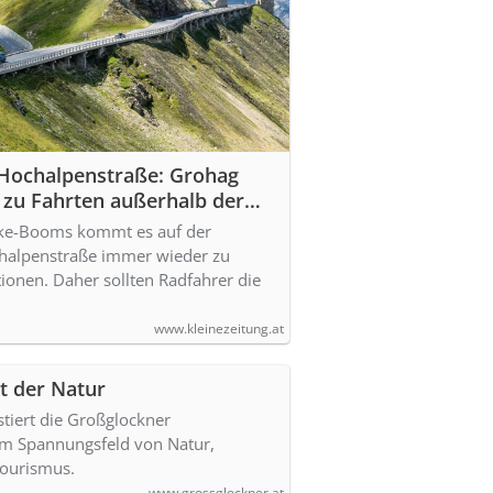
Hochalpenstraße: Grohag
 zu Fahrten außerhalb der
zeiten auf
ike-Booms kommt es auf der
halpenstraße immer wieder zu
tionen. Daher sollten Radfahrer die
www.kleinezeitung.at
t der Natur
tiert die Großglockner
im Spannungsfeld von Natur,
Tourismus.
www.grossglockner.at