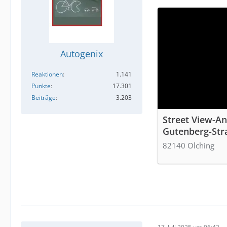
Autogenix
Reaktionen
1.141
Punkte
17.301
Beiträge
3.203
Street View-An
Gutenberg-Str
82140 Olching