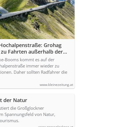
Hochalpenstraße: Grohag
 zu Fahrten außerhalb der
zeiten auf
ike-Booms kommt es auf der
halpenstraße immer wieder zu
tionen. Daher sollten Radfahrer die
www.kleinezeitung.at
t der Natur
tiert die Großglockner
im Spannungsfeld von Natur,
Tourismus.
www.grossglockner.at