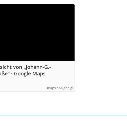
sicht von „Johann-G.-
aße“ · Google Maps
maps.app.goo.gl