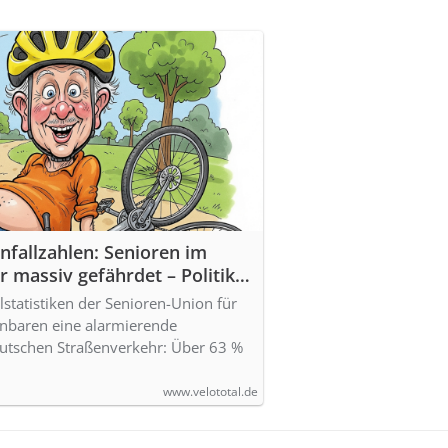
fallzahlen: Senioren im
 massiv gefährdet – Politik,
chnik sind gefordert
lstatistiken der Senioren-Union für
enbaren eine alarmierende
utschen Straßenverkehr: Über 63 %
www.velototal.de