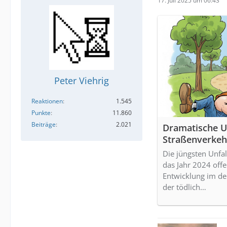
17. Juli 2025 um 06:43
Peter Viehrig
Reaktionen
1.545
Punkte
11.860
Beiträge
2.021
Dramatische Un
Straßenverkehr
Planung und Te
Die jüngsten Unfal
das Jahr 2024 off
Entwicklung im de
der tödlich…