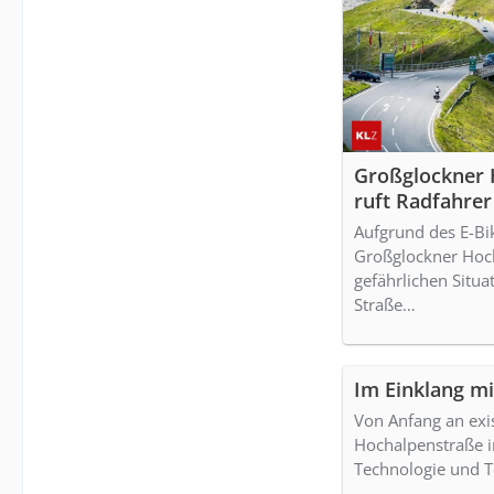
Großglockner 
ruft Radfahrer
Hauptverkehrs
Aufgrund des E-B
Großglockner Hoc
gefährlichen Situa
Straße…
Im Einklang mi
Von Anfang an exis
Hochalpenstraße 
Technologie und 