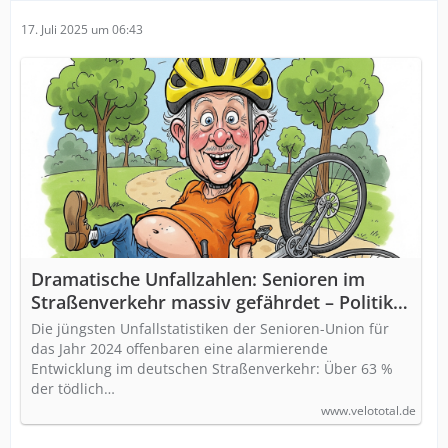
17. Juli 2025 um 06:43
Dramatische Unfallzahlen: Senioren im
Straßenverkehr massiv gefährdet – Politik,
Planung und Technik sind gefordert
Die jüngsten Unfallstatistiken der Senioren-Union für
das Jahr 2024 offenbaren eine alarmierende
Entwicklung im deutschen Straßenverkehr: Über 63 %
der tödlich…
www.velototal.de