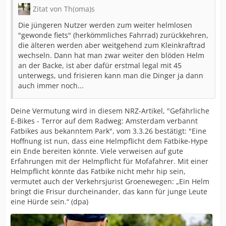
Zitat von Th(oma)s
Die jüngeren Nutzer werden zum weiter helmlosen
"gewonde fiets" (herkömmliches Fahrrad) zurückkehren,
die älteren werden aber weitgehend zum Kleinkraftrad
wechseln. Dann hat man zwar weiter den blöden Helm
an der Backe, ist aber dafür erstmal legal mit 45
unterwegs, und frisieren kann man die Dinger ja dann
auch immer noch...
Deine Vermutung wird in diesem NRZ-Artikel, "Gefährliche
E-Bikes - Terror auf dem Radweg: Amsterdam verbannt
Fatbikes aus bekanntem Park", vom 3.3.26 bestätigt: "Eine
Hoffnung ist nun, dass eine Helmpflicht dem Fatbike-Hype
ein Ende bereiten könnte. Viele verweisen auf gute
Erfahrungen mit der Helmpflicht für Mofafahrer. Mit einer
Helmpflicht könnte das Fatbike nicht mehr hip sein,
vermutet auch der Verkehrsjurist Groenewegen: „Ein Helm
bringt die Frisur durcheinander, das kann für junge Leute
eine Hürde sein.“ (dpa)