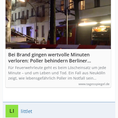
Bei Brand gingen wertvolle Minuten
verloren: Poller behindern Berliner
Feuerwehr in Neukölln beim Löscheinsatz
Für Feuerwehrleute geht es beim Löscheinsatz um jede
Minute – und um Leben und Tod. Ein Fall aus Neukölln
zeigt, wie lebensgefährlich Poller im Notfall sein…
www.tagesspiegel.de
littlet