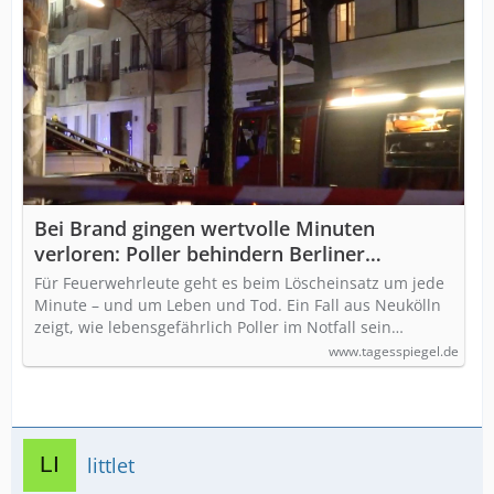
Bei Brand gingen wertvolle Minuten
verloren: Poller behindern Berliner
Feuerwehr in Neukölln beim Löscheinsatz
Für Feuerwehrleute geht es beim Löscheinsatz um jede
Minute – und um Leben und Tod. Ein Fall aus Neukölln
zeigt, wie lebensgefährlich Poller im Notfall sein…
www.tagesspiegel.de
littlet