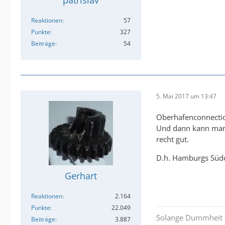
patrislav
Reaktionen
57
Punkte
327
Beiträge
54
5. Mai 2017 um 13:47
Oberhafenconnectio
Und dann kann man a
recht gut.
D.h. Hamburgs Südo
Gerhart
Reaktionen
2.164
Punkte
22.049
Solange Dummheit al
Beiträge
3.887