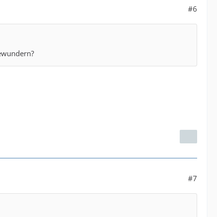
#6
bewundern?
#7