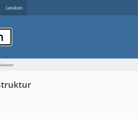
Lexikon
skussion
struktur