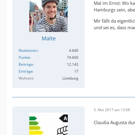
Mal im Ernst: Wo ka
Hamburgs sein, aber
Mir fällt da eigent
und sei es, dass m
Malte
Reaktionen
4.640
Punkte
74.660
Beiträge
12.142
Einträge
17
Wohnort
Lüneburg
5. Mai 2017 um 13:08
Claudia Augusta du