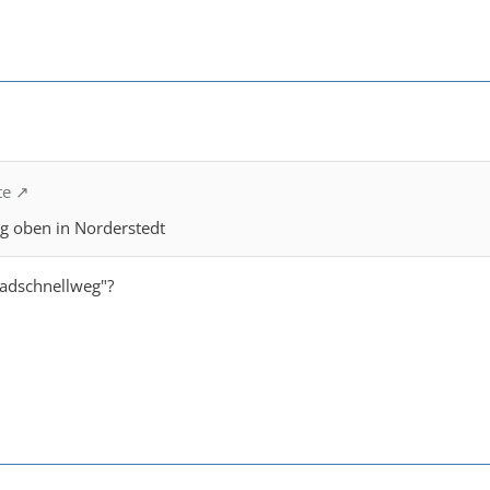
te
g oben in Norderstedt
radschnellweg"?