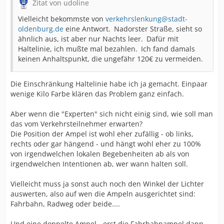
Zitat von udoline
Vielleicht bekommste von
verkehrslenkung@stadt-
oldenburg.de
eine Antwort. Nadorster Straße, sieht so
ähnlich aus, ist aber nur Nachts leer. Dafür mit
Haltelinie, ich mußte mal bezahlen. Ich fand damals
keinen Anhaltspunkt, die ungefähr 120€ zu vermeiden.
Die Einschränkung Haltelinie habe ich ja gemacht. Einpaar
wenige Kilo Farbe klären das Problem ganz einfach.
Aber wenn die "Experten" sich nicht einig sind, wie soll man
das vom Verkehrsteilnehmer erwarten?
Die Position der Ampel ist wohl eher zufällig - ob links,
rechts oder gar hängend - und hängt wohl eher zu 100%
von irgendwelchen lokalen Begebenheiten ab als von
irgendwelchen Intentionen ab, wer wann halten soll.
Vielleicht muss ja sonst auch noch den Winkel der Lichter
auswerten, also auf wen die Ampeln ausgerichtet sind:
Fahrbahn, Radweg oder beide....
Und eine doppelte Ampel - erst die Fahrbahnampel dann