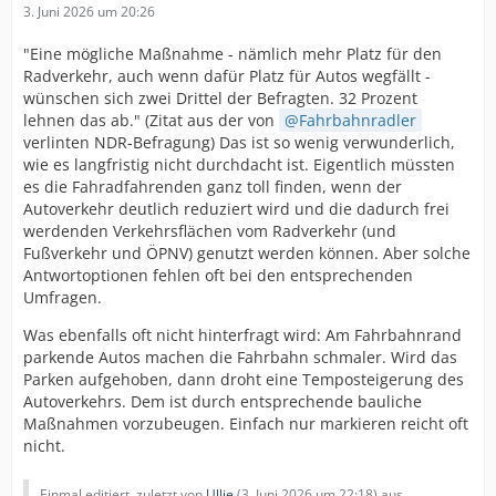
3. Juni 2026 um 20:26
"Eine mögliche Maßnahme - nämlich mehr Platz für den
Radverkehr, auch wenn dafür Platz für Autos wegfällt -
wünschen sich zwei Drittel der Befragten. 32 Prozent
lehnen das ab." (Zitat aus der von
Fahrbahnradler
verlinten NDR-Befragung) Das ist so wenig verwunderlich,
wie es langfristig nicht durchdacht ist. Eigentlich müssten
es die Fahradfahrenden ganz toll finden, wenn der
Autoverkehr deutlich reduziert wird und die dadurch frei
werdenden Verkehrsflächen vom Radverkehr (und
Fußverkehr und ÖPNV) genutzt werden können. Aber solche
Antwortoptionen fehlen oft bei den entsprechenden
Umfragen.
Was ebenfalls oft nicht hinterfragt wird: Am Fahrbahnrand
parkende Autos machen die Fahrbahn schmaler. Wird das
Parken aufgehoben, dann droht eine Temposteigerung des
Autoverkehrs. Dem ist durch entsprechende bauliche
Maßnahmen vorzubeugen. Einfach nur markieren reicht oft
nicht.
Einmal editiert, zuletzt von
Ullie
(
3. Juni 2026 um 22:18
) aus