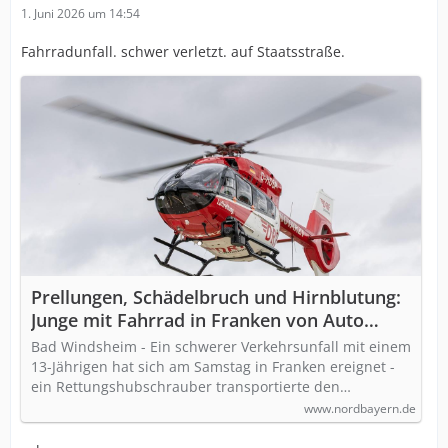
1. Juni 2026 um 14:54
Fahrradunfall. schwer verletzt. auf Staatsstraße.
Prellungen, Schädelbruch und Hirnblutung:
Junge mit Fahrrad in Franken von Auto
erfasst und schwer verletzt -
Bad Windsheim - Ein schwerer Verkehrsunfall mit einem
Rettungshubschrauber war im Einsatz
13-Jährigen hat sich am Samstag in Franken ereignet -
ein Rettungshubschrauber transportierte den…
www.nordbayern.de