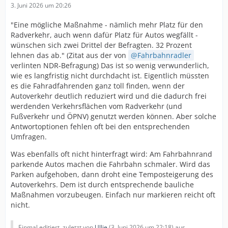
3. Juni 2026 um 20:26
"Eine mögliche Maßnahme - nämlich mehr Platz für den
Radverkehr, auch wenn dafür Platz für Autos wegfällt -
wünschen sich zwei Drittel der Befragten. 32 Prozent
lehnen das ab." (Zitat aus der von
Fahrbahnradler
verlinten NDR-Befragung) Das ist so wenig verwunderlich,
wie es langfristig nicht durchdacht ist. Eigentlich müssten
es die Fahradfahrenden ganz toll finden, wenn der
Autoverkehr deutlich reduziert wird und die dadurch frei
werdenden Verkehrsflächen vom Radverkehr (und
Fußverkehr und ÖPNV) genutzt werden können. Aber solche
Antwortoptionen fehlen oft bei den entsprechenden
Umfragen.
Was ebenfalls oft nicht hinterfragt wird: Am Fahrbahnrand
parkende Autos machen die Fahrbahn schmaler. Wird das
Parken aufgehoben, dann droht eine Temposteigerung des
Autoverkehrs. Dem ist durch entsprechende bauliche
Maßnahmen vorzubeugen. Einfach nur markieren reicht oft
nicht.
Einmal editiert, zuletzt von
Ullie
(
3. Juni 2026 um 22:18
) aus