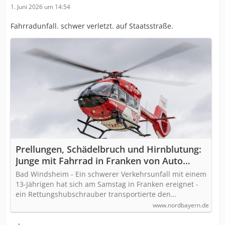
1. Juni 2026 um 14:54
Fahrradunfall. schwer verletzt. auf Staatsstraße.
Prellungen, Schädelbruch und Hirnblutung:
Junge mit Fahrrad in Franken von Auto
erfasst und schwer verletzt -
Bad Windsheim - Ein schwerer Verkehrsunfall mit einem
Rettungshubschrauber war im Einsatz
13-Jährigen hat sich am Samstag in Franken ereignet -
ein Rettungshubschrauber transportierte den…
www.nordbayern.de