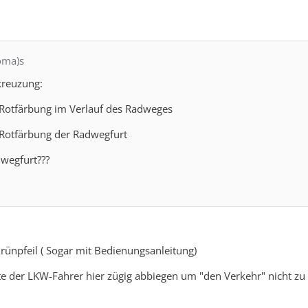
oma)s
lkreuzung:
er Rotfärbung im Verlauf des Radweges
er Rotfärbung der Radwegfurt
dwegfurt???
Grünpfeil ( Sogar mit Bedienungsanleitung)
te der LKW-Fahrer hier zügig abbiegen um "den Verkehr" nicht zu 