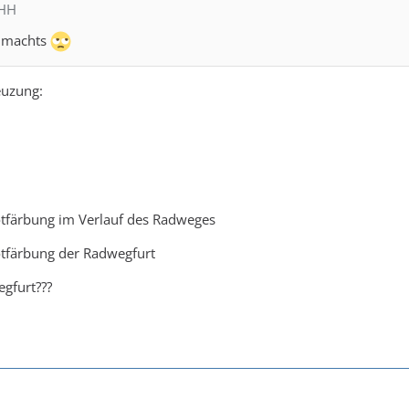
MHH
g machts
euzung:
 Rotfärbung im Verlauf des Radweges
Rotfärbung der Radwegfurt
egfurt???