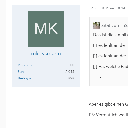
12. Juni 2025 um 10:49
Zitat von Th(
Das ist die Unfal
[ ] es fehlt an d
mkossmann
[ ] es fehlt an d
Reaktionen
500
[ ] Hä, welche Ra
Punkte
5.045
Beiträge
898
Aber es gibt einen 
PS: Vermutlich woll