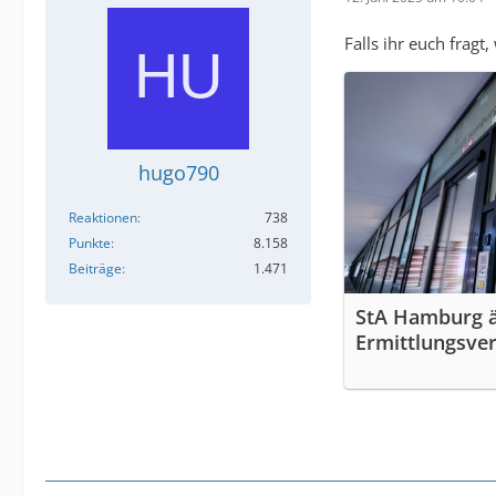
Falls ihr euch frag
hugo790
Reaktionen
738
Punkte
8.158
Beiträge
1.471
StA Hamburg ä
Ermittlungsve