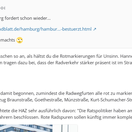
MHH
 fordert schon wieder...
ndblatt.de/hamburg/hambur…-bestuerzt.html
g machts
isschen so an, als hältst du die Rotmarkierungen für Unsinn. Han
 tragen dazu bei, dass der Radverkehr stärker präsent ist im Str
amit begonnen, zumindest die Radwegfurten alle rot zu markiere
zug Braunstraße, Goethestraße, Münzstraße, Kurt-Schumacher-Str
tete die HAZ sehr ausführlich davon: "Die Ratspolitiker haben a
ahrern beschlossen. Rote Radspuren sollen künftig immer komple