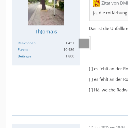
Zitat von D
ja, die rotfärbun
Das ist die Unfallkr
Th(oma)s
Reaktionen
1.451
Punkte
10.486
Beiträge
1.800
[ ] es fehlt an der
[ ] es fehlt an der 
[ ] Hä, welche Radw
12. Juni 2025 um 10:04