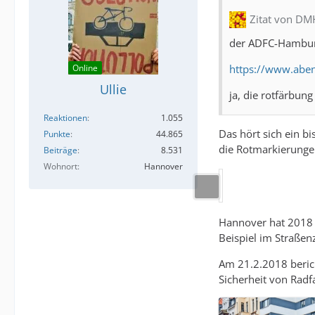
Zitat von D
der ADFC-Hamburg
https://www.abe
Online
Ullie
ja, die rotfärbun
Reaktionen
1.055
Das hört sich ein b
Punkte
44.865
die Rotmarkierungen
Beiträge
8.531
Wohnort
Hannover
Hannover hat 2018 d
Beispiel im Straßen
Am 21.2.2018 berich
Sicherheit von Radf