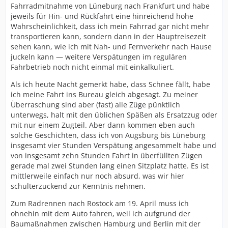
Fahrradmitnahme von Lüneburg nach Frankfurt und habe
jeweils für Hin- und Rückfahrt eine hinreichend hohe
Wahrscheinlichkeit, dass ich mein Fahrrad gar nicht mehr
transportieren kann, sondern dann in der Hauptreisezeit
sehen kann, wie ich mit Nah- und Fernverkehr nach Hause
juckeln kann — weitere Verspätungen im regulären
Fahrbetrieb noch nicht einmal mit einkalkuliert.
Als ich heute Nacht gemerkt habe, dass Schnee fällt, habe
ich meine Fahrt ins Bureau gleich abgesagt. Zu meiner
Überraschung sind aber (fast) alle Züge pünktlich
unterwegs, halt mit den üblichen Späßen als Ersatzzug oder
mit nur einem Zugteil. Aber dann kommen eben auch
solche Geschichten, dass ich von Augsburg bis Lüneburg
insgesamt vier Stunden Verspätung angesammelt habe und
von insgesamt zehn Stunden Fahrt in überfüllten Zügen
gerade mal zwei Stunden lang einen Sitzplatz hatte. Es ist
mittlerweile einfach nur noch absurd, was wir hier
schulterzuckend zur Kenntnis nehmen.
Zum Radrennen nach Rostock am 19. April muss ich
ohnehin mit dem Auto fahren, weil ich aufgrund der
Baumaßnahmen zwischen Hamburg und Berlin mit der