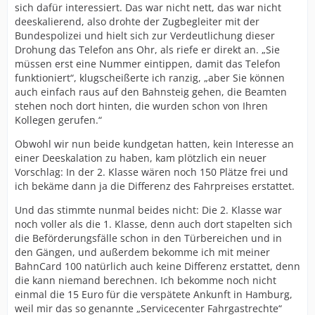
sich dafür interessiert. Das war nicht nett, das war nicht
deeskalierend, also drohte der Zugbegleiter mit der
Bundespolizei und hielt sich zur Verdeutlichung dieser
Drohung das Telefon ans Ohr, als riefe er direkt an. „Sie
müssen erst eine Nummer eintippen, damit das Telefon
funktioniert“, klugscheißerte ich ranzig, „aber Sie können
auch einfach raus auf den Bahnsteig gehen, die Beamten
stehen noch dort hinten, die wurden schon von Ihren
Kollegen gerufen.“
Obwohl wir nun beide kundgetan hatten, kein Interesse an
einer Deeskalation zu haben, kam plötzlich ein neuer
Vorschlag: In der 2. Klasse wären noch 150 Plätze frei und
ich bekäme dann ja die Differenz des Fahrpreises erstattet.
Und das stimmte nunmal beides nicht: Die 2. Klasse war
noch voller als die 1. Klasse, denn auch dort stapelten sich
die Beförderungsfälle schon in den Türbereichen und in
den Gängen, und außerdem bekomme ich mit meiner
BahnCard 100 natürlich auch keine Differenz erstattet, denn
die kann niemand berechnen. Ich bekomme noch nicht
einmal die 15 Euro für die verspätete Ankunft in Hamburg,
weil mir das so genannte „Servicecenter Fahrgastrechte“