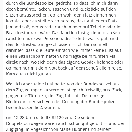
durch die Bundespolizei gedroht, so dass ich mich dann
doch bemühte, Jacken, Taschen und Rucksäcke auf den
Sitzen anzusprechen, ob ich wohl den Platz einnehmen
könnte, aber es stellte sich heraus, dass auf jedem Platz
jemand saß, der gerade rauchen oder auf Toilette oder im
Boardrestaurant wäre. Das fand ich lustig, denn draußen
rauchten nur zwei Personen, die Toilette war kaputt und
das Bordrestaurant geschlossen — ich kam schnell
dahinter, dass die Leute einfach wie immer keine Lust auf
einen Sitznachbarn hatten und fragte beim fünften Mal
direkt nach, wo sich denn das eigene Gepäck befände oder
ob man nur mit dem Notebook auf dem Schoß allein reise.
Kam auch nicht gut an.
Weil ich aber keine Lust hatte, von der Bundespolizei aus
dem Zug getragen zu werden, stieg ich freiwillig aus. Zack,
gingen die Türen zu, der Zug fuhr ab. Der einzige
Blödmann, der sich von der Drohung der Bundespolizei
beeindrucken ließ, war ich.
um 12:28 Uhr rollte RE 82120 ein. Die sieben
Doppelstockwagen waren auch schon gut gefüllt — und der
Zug ging im Angesicht von Malte Hübner und seinem