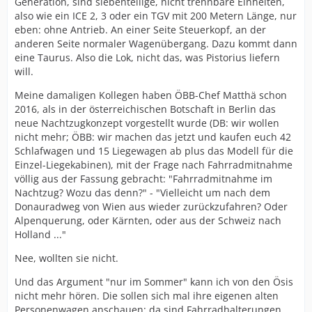
Generation, sind siebenteilige, nicht trennbare Einheiten,
also wie ein ICE 2, 3 oder ein TGV mit 200 Metern Länge, nur
eben: ohne Antrieb. An einer Seite Steuerkopf, an der
anderen Seite normaler Wagenübergang. Dazu kommt dann
eine Taurus. Also die Lok, nicht das, was Pistorius liefern
will.
Meine damaligen Kollegen haben ÖBB-Chef Matthä schon
2016, als in der österreichischen Botschaft in Berlin das
neue Nachtzugkonzept vorgestellt wurde (DB: wir wollen
nicht mehr; ÖBB: wir machen das jetzt und kaufen euch 42
Schlafwagen und 15 Liegewagen ab plus das Modell für die
Einzel-Liegekabinen), mit der Frage nach Fahrradmitnahme
völlig aus der Fassung gebracht: "Fahrradmitnahme im
Nachtzug? Wozu das denn?" - "Vielleicht um nach dem
Donauradweg von Wien aus wieder zurückzufahren? Oder
Alpenquerung, oder Kärnten, oder aus der Schweiz nach
Holland ..."
Nee, wollten sie nicht.
Und das Argument "nur im Sommer" kann ich von den Ösis
nicht mehr hören. Die sollen sich mal ihre eigenen alten
Personenwagen anschauen: da sind Fahrradhalterungen