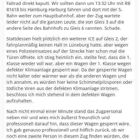
Faltrad direkt kaputt. Wir sollten dann um 13:32 Uhr mit RB
81618 bis Hamburg-Harburg fahren und dort mit der S-
Bahn weiter zum Hauptbahnhof, aber der Zug wartete
leider nicht auf die ganzen Leute, die von Gleis 3 auf die
andere Seite des Bahnhofs zu Gleis 6 rannten. Schade.
Stattdessen hielt plötzlich ein weiterer ICE auf Gleis 2, der
fahrplanmäßig keinen Halt in Lüneburg hatte, aber wegen
eines Polizeieinsatzes auf der Strecke hier schon mal die
Türen öffnete. Ich stieg heimlich ein, stellte fest, dass die 1.
Klasse wieder voll war, aber ein Wagen der 1. Klasse wegen
defekter Klimaanlage gesperrt war. Da der gesperrte Wagen
nicht kälter oder wärmer war als die anderen Wagen und
ich annahm, es würden hier keine Schimmelpilzsporen oder
tödliche Viren aus der defekten Klimaanlage strömen,
beschloss ich mich stehend in dem defekten Wagen
aufzuhalten.
Nach nicht einmal einer Minute stand das Zugpersonal
neben mir und wies mich äußerst freundlich und
professionell darauf hin, dass dieser Wagen gesperrt wäre.
Ich gab genauso professionell und höflich zurück, ob wir
noch eine zweite Person in diesem Zug finden würden, die