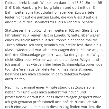
Faltrad direkt kaputt. Wir sollten dann um 13:32 Uhr mit RB
81618 bis Hamburg-Harburg fahren und dort mit der S-
Bahn weiter zum Hauptbahnhof, aber der Zug wartete
leider nicht auf die ganzen Leute, die von Gleis 3 auf die
andere Seite des Bahnhofs zu Gleis 6 rannten. Schade.
Stattdessen hielt plötzlich ein weiterer ICE auf Gleis 2, der
fahrplanmäßig keinen Halt in Lüneburg hatte, aber wegen
eines Polizeieinsatzes auf der Strecke hier schon mal die
Türen öffnete. Ich stieg heimlich ein, stellte fest, dass die 1.
Klasse wieder voll war, aber ein Wagen der 1. Klasse wegen
defekter Klimaanlage gesperrt war. Da der gesperrte Wagen
nicht kälter oder wärmer war als die anderen Wagen und
ich annahm, es würden hier keine Schimmelpilzsporen oder
tödliche Viren aus der defekten Klimaanlage strömen,
beschloss ich mich stehend in dem defekten Wagen
aufzuhalten.
Nach nicht einmal einer Minute stand das Zugpersonal
neben mir und wies mich äußerst freundlich und
professionell darauf hin, dass dieser Wagen gesperrt wäre.
Ich gab genauso professionell und höflich zurück, ob wir
noch eine zweite Person in diesem Zug finden würden, die