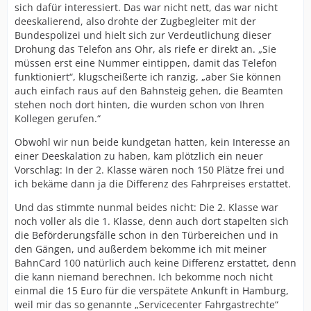
sich dafür interessiert. Das war nicht nett, das war nicht
deeskalierend, also drohte der Zugbegleiter mit der
Bundespolizei und hielt sich zur Verdeutlichung dieser
Drohung das Telefon ans Ohr, als riefe er direkt an. „Sie
müssen erst eine Nummer eintippen, damit das Telefon
funktioniert“, klugscheißerte ich ranzig, „aber Sie können
auch einfach raus auf den Bahnsteig gehen, die Beamten
stehen noch dort hinten, die wurden schon von Ihren
Kollegen gerufen.“
Obwohl wir nun beide kundgetan hatten, kein Interesse an
einer Deeskalation zu haben, kam plötzlich ein neuer
Vorschlag: In der 2. Klasse wären noch 150 Plätze frei und
ich bekäme dann ja die Differenz des Fahrpreises erstattet.
Und das stimmte nunmal beides nicht: Die 2. Klasse war
noch voller als die 1. Klasse, denn auch dort stapelten sich
die Beförderungsfälle schon in den Türbereichen und in
den Gängen, und außerdem bekomme ich mit meiner
BahnCard 100 natürlich auch keine Differenz erstattet, denn
die kann niemand berechnen. Ich bekomme noch nicht
einmal die 15 Euro für die verspätete Ankunft in Hamburg,
weil mir das so genannte „Servicecenter Fahrgastrechte“