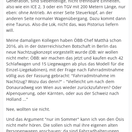
Generation, sind siebenteilige, nicht trennbare Einheiten,
also wie ein ICE 2, 3 oder ein TGV mit 200 Metern Länge, nur
eben: ohne Antrieb. An einer Seite Steuerkopf, an der
anderen Seite normaler Wagenübergang. Dazu kommt dann
eine Taurus. Also die Lok, nicht das, was Pistorius liefern
will.
Meine damaligen Kollegen haben ÖBB-Chef Matthä schon
2016, als in der österreichischen Botschaft in Berlin das
neue Nachtzugkonzept vorgestellt wurde (DB: wir wollen
nicht mehr; ÖBB: wir machen das jetzt und kaufen euch 42
Schlafwagen und 15 Liegewagen ab plus das Modell für die
Einzel-Liegekabinen), mit der Frage nach Fahrradmitnahme
völlig aus der Fassung gebracht: "Fahrradmitnahme im
Nachtzug? Wozu das denn?" - "Vielleicht um nach dem
Donauradweg von Wien aus wieder zurückzufahren? Oder
Alpenquerung, oder Kärnten, oder aus der Schweiz nach
Holland ..."
Nee, wollten sie nicht.
Und das Argument "nur im Sommer" kann ich von den Ösis
nicht mehr hören. Die sollen sich mal ihre eigenen alten
Personenwagen anschauen: da sind Fahrradhalterungen