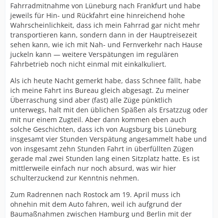
Fahrradmitnahme von Lüneburg nach Frankfurt und habe
jeweils für Hin- und Rückfahrt eine hinreichend hohe
Wahrscheinlichkeit, dass ich mein Fahrrad gar nicht mehr
transportieren kann, sondern dann in der Hauptreisezeit
sehen kann, wie ich mit Nah- und Fernverkehr nach Hause
juckeln kann — weitere Verspätungen im regulären
Fahrbetrieb noch nicht einmal mit einkalkuliert.
Als ich heute Nacht gemerkt habe, dass Schnee fällt, habe
ich meine Fahrt ins Bureau gleich abgesagt. Zu meiner
Überraschung sind aber (fast) alle Züge pünktlich
unterwegs, halt mit den üblichen Späßen als Ersatzzug oder
mit nur einem Zugteil. Aber dann kommen eben auch
solche Geschichten, dass ich von Augsburg bis Lüneburg
insgesamt vier Stunden Verspätung angesammelt habe und
von insgesamt zehn Stunden Fahrt in überfüllten Zügen
gerade mal zwei Stunden lang einen Sitzplatz hatte. Es ist
mittlerweile einfach nur noch absurd, was wir hier
schulterzuckend zur Kenntnis nehmen.
Zum Radrennen nach Rostock am 19. April muss ich
ohnehin mit dem Auto fahren, weil ich aufgrund der
Baumaßnahmen zwischen Hamburg und Berlin mit der