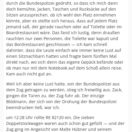
durch die Bundespolizei gedroht, so dass ich mich dann
doch bemühte, Jacken, Taschen und Rucksäcke auf den
Sitzen anzusprechen, ob ich wohl den Platz einnehmen
könnte, aber es stellte sich heraus, dass auf jedem Platz
jemand saß, der gerade rauchen oder auf Toilette oder im
Boardrestaurant wäre. Das fand ich lustig, denn draußen
rauchten nur zwei Personen, die Toilette war kaputt und
das Bordrestaurant geschlossen — ich kam schnell
dahinter, dass die Leute einfach wie immer keine Lust auf
einen Sitznachbarn hatten und fragte beim fünften Mal
direkt nach, wo sich denn das eigene Gepäck befände oder
ob man nur mit dem Notebook auf dem Schoß allein reise.
Kam auch nicht gut an.
Weil ich aber keine Lust hatte, von der Bundespolizei aus
dem Zug getragen zu werden, stieg ich freiwillig aus. Zack,
gingen die Türen zu, der Zug fuhr ab. Der einzige
Blödmann, der sich von der Drohung der Bundespolizei
beeindrucken ließ, war ich.
um 12:28 Uhr rollte RE 82120 ein. Die sieben
Doppelstockwagen waren auch schon gut gefüllt — und der
Zug ging im Angesicht von Malte Hübner und seinem