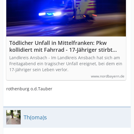
Tödlicher Unfall in Mittelfranken: Pkw
kollidiert mit Fahrrad - 17-Jähriger stirbt
noch vor Ort
Landkreis Ansbach - Im Landkreis Ansbach hat sich am
Freitagabend ein tragischer Unfall ereignet, bei dem ein
17-Jähriger sein Leben verlor.
www.nordbayern.de
rothenburg o.d.Tauber
Th(oma)s