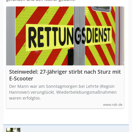
Steinwedel: 27-Jähriger stirbt nach Sturz mit
E-Scooter
Der Mann war am Sonntagmorgen bei Lehrte (Region
Hannover) verunglückt. Wiederbelebungsmaßnahmen
waren erfolglos.
www.ndr.de