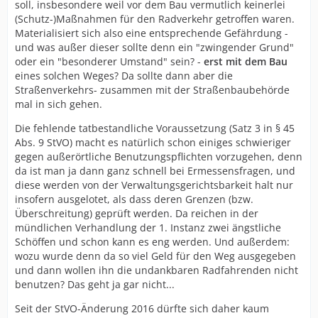
soll, insbesondere weil vor dem Bau vermutlich keinerlei
(Schutz-)Maßnahmen für den Radverkehr getroffen waren.
Materialisiert sich also eine entsprechende Gefährdung -
und was außer dieser sollte denn ein "zwingender Grund"
oder ein "besonderer Umstand" sein? -
erst mit dem Bau
eines solchen Weges? Da sollte dann aber die
Straßenverkehrs- zusammen mit der Straßenbaubehörde
mal in sich gehen.
Die fehlende tatbestandliche Voraussetzung (Satz 3 in § 45
Abs. 9 StVO) macht es natürlich schon einiges schwieriger
gegen außerörtliche Benutzungspflichten vorzugehen, denn
da ist man ja dann ganz schnell bei Ermessensfragen, und
diese werden von der Verwaltungsgerichtsbarkeit halt nur
insofern ausgelotet, als dass deren Grenzen (bzw.
Überschreitung) geprüft werden. Da reichen in der
mündlichen Verhandlung der 1. Instanz zwei ängstliche
Schöffen und schon kann es eng werden. Und außerdem:
wozu wurde denn da so viel Geld für den Weg ausgegeben
und dann wollen ihn die undankbaren Radfahrenden nicht
benutzen? Das geht ja gar nicht...
Seit der StVO-Änderung 2016 dürfte sich daher kaum