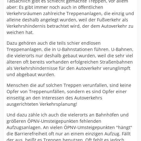
Tatsächlich gibt es schlecht gemachte Treppen, vor allem
aber: Es gibt immer noch auch in öffentlichen
Verkehrsräumen zahlreiche Treppenanlagen, die einzig und
alleine deshalb angelegt wurden, weil der Fußverkehr als
Verkehrshindernis betrachtet wird, der dem Autoverkehr zu
weichen hat.
Dazu gehören auch die teils schier endlosen
Treppenanlagen, die in U-Bahnstationen führen. U-Bahnen,
die vielerorts nur deshalb gebaut wurden, weil die sehr viel
älteren oft bereits vorhanden erfolgreichen Straßenbahnen
als Verkehrshindernisse für den Autoverkehr verunglimpft
und abgebaut wurden.
Menschen die auf solchen Treppen verunfallen, sind keine
Opfer von Treppenunfällen, sondern es sind Opfer einer
einseitig an den Interessen des Autoverkehrs
ausgerichteten Verkehrsplanung!
Und dazu zähle ich auch die vielerorts an Bahnhöfen und
größeren ÖPNV-Umsteigepunkten fehlenden
Aufzugsanlagen. An vielen ÖPNV-Umsteigepunkten "hängt"
die Barrierefreiheit oft nur an einem einzigen Aufzug. Fällt
der aus, heißt es Treppen benutzen. Oft fehlt es jedoch