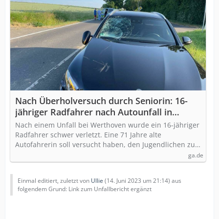
Nach Überholversuch durch Seniorin: 16-
jähriger Radfahrer nach Autounfall in
Wachtberg außer Lebensgefahr
Nach einem Unfall bei Werthoven wurde ein 16-jähriger
Radfahrer schwer verletzt. Eine 71 Jahre alte
Autofahrerin soll versucht haben, den Jugendlichen zu…
ga.de
Einmal editiert, zuletzt von
Ullie
(
14. Juni 2023 um 21:14
) aus
folgendem Grund: Link zum Unfallbericht ergänzt