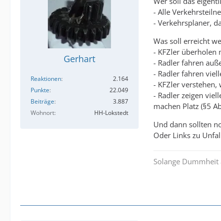
Wer soll das eigentl
- Alle Verkehrsteil
- Verkehrsplaner, d
Was soll erreicht w
- KFZler überholen
Gerhart
- Radler fahren auß
- Radler fahren vie
Reaktionen
2.164
- KFZler verstehen,
Punkte
22.049
- Radler zeigen vie
Beiträge
3.887
machen Platz (§5 Ab
Wohnort
HH-Lokstedt
Und dann sollten noc
Oder Links zu Unfal
Solange Dummheit al