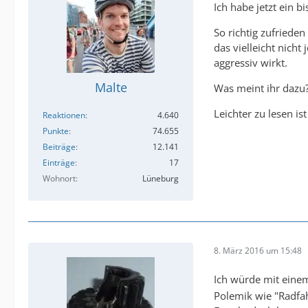
Ich habe jetzt ein b
So richtig zufrieden
das vielleicht nich
aggressiv wirkt.
Malte
Was meint ihr dazu
Leichter zu lesen ist
Reaktionen
4.640
Punkte
74.655
Beiträge
12.141
Einträge
17
Wohnort
Lüneburg
8. März 2016 um 15:48
Ich würde mit einem
Polemik wie "Radfah