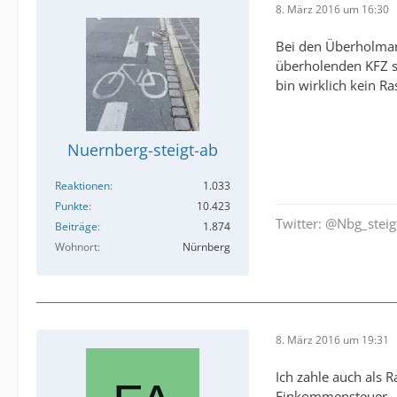
8. März 2016 um 16:30
Bei den Überholmanö
überholenden KFZ si
bin wirklich kein R
Nuernberg-steigt-ab
Reaktionen
1.033
Punkte
10.423
Twitter: @Nbg_steig
Beiträge
1.874
Wohnort
Nürnberg
8. März 2016 um 19:31
Ich zahle auch als 
Einkommensteuer.