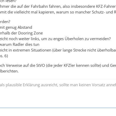
ich lesen?
nehmer die auf der Fahrbahn fahren, also insbesondere KFZ-Fahre
amit die vielleicht mal kapieren, warum so mancher Schutz- und Ra
erden?
 mit genug Abstand
erhalb der Dooring Zone
lleicht noch weiter links, um zu enges Überholen zu vermeiden?
 warum Radler dies tun
lleicht in extremen Situationen (über lange Strecke nicht überho
s. 6)
h Verweise auf die StVO (die jeder KFZler kennen sollte) und Geric
lberichten.
s plausible Erklärung ausreicht, sollte man keinen Vorsatz ann