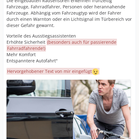
Die eingebauten Radsensoren erkennen frühzeitig
Fahrzeuge, Fahrradfahrer, Personen oder herannahende
Fahrzeuge. Abhängig vom Fahrzeugtyp wird der Fahrer
durch einen Warnton oder ein Lichtsignal im Türbereich vor
dieser Gefahr gewarnt.
Vor­tei­le des Ausstieg­sas­sis­ten­ten
Erhöhte Sicherheit
(besonders auch für passierende
Fahrradfahrende!)
Mehr Komfort
Entspanntere Autofahrt"
Hervorgehobener Text von mir eingefügt