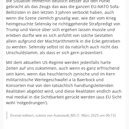
die Situation immerhin deutlich besser auf den Punkt
gebracht als das Zeugs das was die ganzen EU-NATO Sofa-
Bellizisten in den letzten 3 Jahren verbockt haben, auch
wenn die Szene ziemlich gruselig war, wie der vom Krieg
heimgesuchte Selensky ne richtiggehende Strafpredigt von
Trump und Vance über sich ergehen lassen musste und
erleben durfte wie es sich anfühlt von solche Gestalten
allein aufgrund der Machtarithmetrik in die Ecke getrieben
zu werden. Selensky selbst ist da natürlich auch nicht das
Unschuldslamm, als dass er sich gern präsentiert.
Mit dem aktuellen US-Regime werden jedenfalls harte
Zeiten auf uns zukommen, auch wenn es ganz erfrischend
sein kann, wenn das heuchlerisch zynische und im Kern
militaristische Wertegeschwafel a la Baerbock und
Konsorten mal von den tatsächlich handlungsleitenden
Realitäten abgelöst wird, und diese Realitäten endlich auch
mal medial in die Sichtbarkeit gerückt werden (aus EU Sicht
wohl 'notgedrungen').
Einmal editiert, zuletzt von Autostadt_MS (
1. März 2025 um 06:15
)