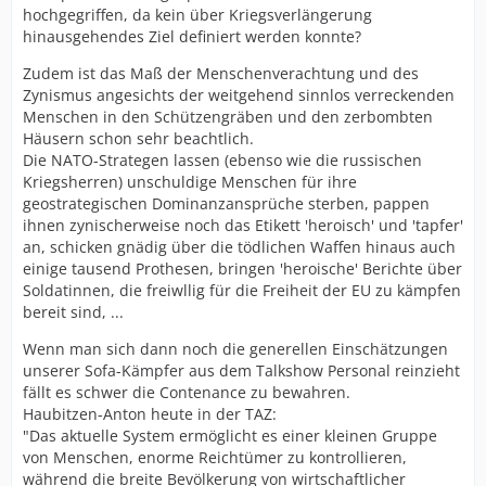
hochgegriffen, da kein über Kriegsverlängerung
hinausgehendes Ziel definiert werden konnte?
Zudem ist das Maß der Menschenverachtung und des
Zynismus angesichts der weitgehend sinnlos verreckenden
Menschen in den Schützengräben und den zerbombten
Häusern schon sehr beachtlich.
Die NATO-Strategen lassen (ebenso wie die russischen
Kriegsherren) unschuldige Menschen für ihre
geostrategischen Dominanzansprüche sterben, pappen
ihnen zynischerweise noch das Etikett 'heroisch' und 'tapfer'
an, schicken gnädig über die tödlichen Waffen hinaus auch
einige tausend Prothesen, bringen 'heroische' Berichte über
Soldatinnen, die freiwllig für die Freiheit der EU zu kämpfen
bereit sind, ...
Wenn man sich dann noch die generellen Einschätzungen
unserer Sofa-Kämpfer aus dem Talkshow Personal reinzieht
fällt es schwer die Contenance zu bewahren.
Haubitzen-Anton heute in der TAZ:
"Das aktuelle System ermöglicht es einer kleinen Gruppe
von Menschen, enorme Reichtümer zu kontrollieren,
während die breite Bevölkerung von wirtschaftlicher