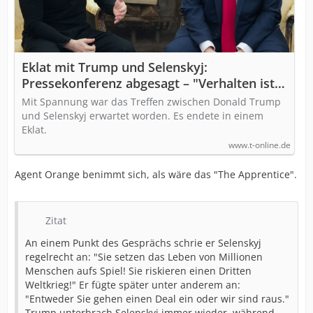
Eklat mit Trump und Selenskyj:
Pressekonferenz abgesagt – "Verhalten ist
respektlos"
Mit Spannung war das Treffen zwischen Donald Trump
und Selenskyj erwartet worden. Es endete in einem
Eklat.
www.t-online.de
Agent Orange benimmt sich, als wäre das "The Apprentice".
Zitat
An einem Punkt des Gesprächs schrie er Selenskyj
regelrecht an: "Sie setzen das Leben von Millionen
Menschen aufs Spiel! Sie riskieren einen Dritten
Weltkrieg!" Er fügte später unter anderem an:
"Entweder Sie gehen einen Deal ein oder wir sind raus."
Trump unterbrach Selenskyj immer wieder, während