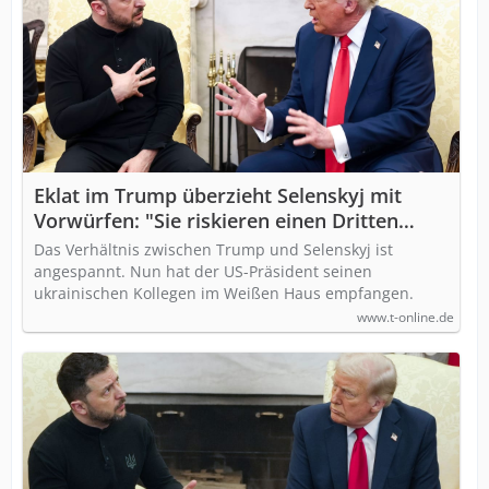
Eklat im Trump überzieht Selenskyj mit
Vorwürfen: "Sie riskieren einen Dritten
Weltkrieg"
Das Verhältnis zwischen Trump und Selenskyj ist
angespannt. Nun hat der US-Präsident seinen
ukrainischen Kollegen im Weißen Haus empfangen.
www.t-online.de