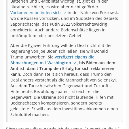
Batterien und E-Mobilität wichtig ist, gibt es in der
Ukraine reichlich, es wird aber nicht gefördert.
Vorkommen befinden sich
in der Nähe von Pokrowsk,
wo die Russen vorrücken, und im Südosten des Gebiets
Saporischschja, das Putin 2022 völkerrechtswidrig
annektierte. Auch andere Bodenschätze liegen in
umkämpftem oder besetztem Gebiet.
Aber die Kyjiwer Führung will den Deal nicht mit der
Regierung von Joe Biden schließen, sie will Donald
Trump umwerben.
Sie
verzögert eigens die
Abmachungen mit Washington
, bis Biden aus dem
Amt ist, damit Trump den Erfolg für sich reklamieren
kann.
Doch dann stellt sich heraus, dass Trump den
Deal anders versteht als die Mannschaft von Selenskyj.
Aus dem Tausch zwischen Gegenwart und Zukunft –
Hilfe heute, Bezahlung später – streicht er die
Gegenwart. Die Ukraine soll nicht laufende Hilfen mit
Bodenschätzen kompensieren, sondern bereits
geleistete. Er will aus dem Investitionsabkommen einen
Schuldtitel machen.
Böse verspekuliert, würde ich da sagen. Erinnert an die US-