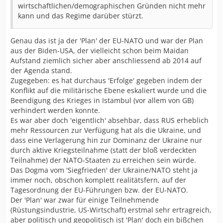
wirtschaftlichen/demographischen Gründen nicht mehr
kann und das Regime darüber stürzt.
Genau das ist ja der 'Plan' der EU-NATO und war der Plan
aus der Biden-USA, der vielleicht schon beim Maidan
Aufstand ziemlich sicher aber anschliessend ab 2014 auf
der Agenda stand.
Zugegeben: es hat durchaus 'Erfolge' gegeben indem der
Konflikt auf die militärische Ebene eskaliert wurde und die
Beendigung des Krieges in Istambul (vor allem von GB)
verhindert werden konnte.
Es war aber doch 'eigentlich' absehbar, dass RUS erheblich
mehr Ressourcen zur Verfügung hat als die Ukraine, und
dass eine Verlagerung hin zur Dominanz der Ukraine nur
durch aktive Kriegsteilnahme (statt der bloß verdeckten
Teilnahme) der NATO-Staaten zu erreichen sein würde.
Das Dogma vom 'Siegfrieden' der Ukraine/NATO steht ja
immer noch, obschon komplett realitätsfern, auf der
Tagesordnung der EU-Führungen bzw. der EU-NATO.
Der 'Plan' war zwar für einige Teilnehmende
(Rüstungsindustrie, US-Wirtschaft) erstmal sehr ertragreich,
aber politisch und geopolitisch ist 'Plan' doch ein bißchen