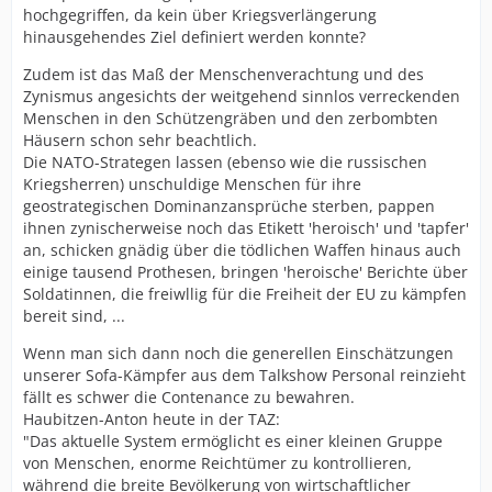
hochgegriffen, da kein über Kriegsverlängerung
hinausgehendes Ziel definiert werden konnte?
Zudem ist das Maß der Menschenverachtung und des
Zynismus angesichts der weitgehend sinnlos verreckenden
Menschen in den Schützengräben und den zerbombten
Häusern schon sehr beachtlich.
Die NATO-Strategen lassen (ebenso wie die russischen
Kriegsherren) unschuldige Menschen für ihre
geostrategischen Dominanzansprüche sterben, pappen
ihnen zynischerweise noch das Etikett 'heroisch' und 'tapfer'
an, schicken gnädig über die tödlichen Waffen hinaus auch
einige tausend Prothesen, bringen 'heroische' Berichte über
Soldatinnen, die freiwllig für die Freiheit der EU zu kämpfen
bereit sind, ...
Wenn man sich dann noch die generellen Einschätzungen
unserer Sofa-Kämpfer aus dem Talkshow Personal reinzieht
fällt es schwer die Contenance zu bewahren.
Haubitzen-Anton heute in der TAZ:
"Das aktuelle System ermöglicht es einer kleinen Gruppe
von Menschen, enorme Reichtümer zu kontrollieren,
während die breite Bevölkerung von wirtschaftlicher