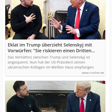
Eklat im Trump überzieht Selenskyj mit
Vorwürfen: "Sie riskieren einen Dritten
Weltkrieg"
Das Verhältnis zwischen Trump und Selenskyj ist
angespannt. Nun hat der US-Präsident seinen
ukrainischen Kollegen im Weißen Haus empfangen.
www.t-online.de