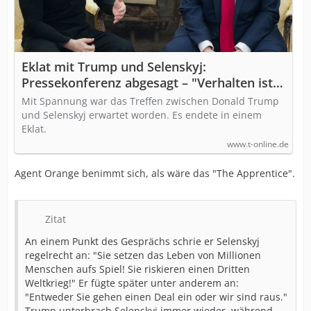
Eklat mit Trump und Selenskyj:
Pressekonferenz abgesagt – "Verhalten ist
respektlos"
Mit Spannung war das Treffen zwischen Donald Trump
und Selenskyj erwartet worden. Es endete in einem
Eklat.
www.t-online.de
Agent Orange benimmt sich, als wäre das "The Apprentice".
Zitat
An einem Punkt des Gesprächs schrie er Selenskyj
regelrecht an: "Sie setzen das Leben von Millionen
Menschen aufs Spiel! Sie riskieren einen Dritten
Weltkrieg!" Er fügte später unter anderem an:
"Entweder Sie gehen einen Deal ein oder wir sind raus."
Trump unterbrach Selenskyj immer wieder, während