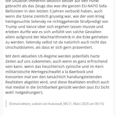
die Situation immerhin deutlich besser auf den Punkt
gebracht als das Zeugs das was die ganzen EU-NATO Sofa-
Bellizisten in den letzten 3 Jahren verbockt haben, auch
wenn die Szene ziemlich gruselig war, wie der vom Krieg
heimgesuchte Selensky ne richtiggehende Strafpredigt von
Trump und Vance über sich ergehen lassen musste und
erleben durfte wie es sich anfühlt von solche Gestalten
allein aufgrund der Machtarithmetrik in die Ecke getrieben
zu werden. Selensky selbst ist da natürlich auch nicht das
Unschuldslamm, als dass er sich gern präsentiert.
Mit dem aktuellen US-Regime werden jedenfalls harte
Zeiten auf uns zukommen, auch wenn es ganz erfrischend
sein kann, wenn das heuchlerisch zynische und im Kern
militaristische Wertegeschwafel a la Baerbock und
Konsorten mal von den tatsächlich handlungsleitenden
Realitäten abgelöst wird, und diese Realitäten endlich auch
mal medial in die Sichtbarkeit gerückt werden (aus EU Sicht
wohl 'notgedrungen').
Einmal editiert, zuletzt von Autostadt_MS (
1. März 2025 um 06:15
)