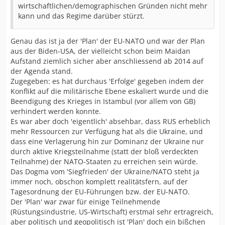
wirtschaftlichen/demographischen Gründen nicht mehr
kann und das Regime darüber stürzt.
Genau das ist ja der 'Plan' der EU-NATO und war der Plan
aus der Biden-USA, der vielleicht schon beim Maidan
Aufstand ziemlich sicher aber anschliessend ab 2014 auf
der Agenda stand.
Zugegeben: es hat durchaus 'Erfolge' gegeben indem der
Konflikt auf die militärische Ebene eskaliert wurde und die
Beendigung des Krieges in Istambul (vor allem von GB)
verhindert werden konnte.
Es war aber doch 'eigentlich' absehbar, dass RUS erheblich
mehr Ressourcen zur Verfügung hat als die Ukraine, und
dass eine Verlagerung hin zur Dominanz der Ukraine nur
durch aktive Kriegsteilnahme (statt der bloß verdeckten
Teilnahme) der NATO-Staaten zu erreichen sein würde.
Das Dogma vom 'Siegfrieden' der Ukraine/NATO steht ja
immer noch, obschon komplett realitätsfern, auf der
Tagesordnung der EU-Führungen bzw. der EU-NATO.
Der 'Plan' war zwar für einige Teilnehmende
(Rüstungsindustrie, US-Wirtschaft) erstmal sehr ertragreich,
aber politisch und geopolitisch ist 'Plan' doch ein bißchen