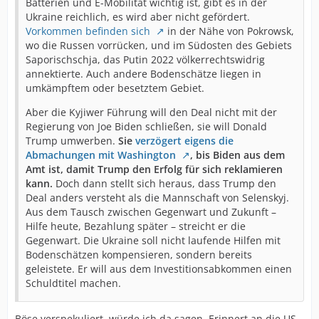
Batterien und E-Mobilität wichtig ist, gibt es in der
Ukraine reichlich, es wird aber nicht gefördert.
Vorkommen befinden sich
in der Nähe von Pokrowsk,
wo die Russen vorrücken, und im Südosten des Gebiets
Saporischschja, das Putin 2022 völkerrechtswidrig
annektierte. Auch andere Bodenschätze liegen in
umkämpftem oder besetztem Gebiet.
Aber die Kyjiwer Führung will den Deal nicht mit der
Regierung von Joe Biden schließen, sie will Donald
Trump umwerben.
Sie
verzögert eigens die
Abmachungen mit Washington
, bis Biden aus dem
Amt ist, damit Trump den Erfolg für sich reklamieren
kann.
Doch dann stellt sich heraus, dass Trump den
Deal anders versteht als die Mannschaft von Selenskyj.
Aus dem Tausch zwischen Gegenwart und Zukunft –
Hilfe heute, Bezahlung später – streicht er die
Gegenwart. Die Ukraine soll nicht laufende Hilfen mit
Bodenschätzen kompensieren, sondern bereits
geleistete. Er will aus dem Investitionsabkommen einen
Schuldtitel machen.
Böse verspekuliert, würde ich da sagen. Erinnert an die US-