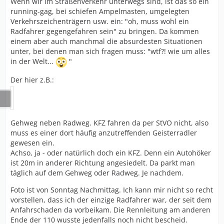
Wenn wir im Straßenverkehr unterwegs sind, ist das so ein
running-gag, bei schiefen Ampelmasten, umgelegten
Verkehrszeichenträgern usw. ein: "oh, muss wohl ein
Radfahrer gegengefahren sein" zu bringen. Da kommen
einem aber auch manchmal die absurdesten Situationen
unter, bei denen man sich fragen muss: "wtf?! wie um alles
in der Welt...
"
Der hier z.B.:
Gehweg neben Radweg. KFZ fahren da per StVO nicht, also
muss es einer dort häufig anzutreffenden Geisterradler
gewesen ein.
Achso, ja - oder natürlich doch ein KFZ. Denn ein Autohöker
ist 20m in anderer Richtung angesiedelt. Da parkt man
täglich auf dem Gehweg oder Radweg. Je nachdem.
Foto ist von Sonntag Nachmittag. Ich kann mir nicht so recht
vorstellen, dass ich der einzige Radfahrer war, der seit dem
Anfahrschaden da vorbeikam. Die Rennleitung am anderen
Ende der 110 wusste jedenfalls noch nicht bescheid.