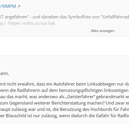
ph/9IMPM
B7 angefahren" - und daneben das Symbolfoto von "Unfallfahrrad
 / -folgen nichts zu tun hat.
Alles anzeigen
t? Entweder
hier
, igO, von B7 links ab in Straße "Mühltal".
, agO, von B7 links ab in Richtung Münchenroda (wie im Text bes
 2-Richtungs-Benutzungspflicht-Radweg auf rot markierter Furt. A
mann,
SA mit kreuzungs-konfliktfreier Schaltung?
 wird nicht erwähnt, dass ein Autofahrer beim Linksabbiegen nu
dee
enn die Radfahrerin auf dem benutzungspflichtigen linksseitigen
u das macht, was anderswo als „Geisterfahrer“ gebrandmarkt wird,
e Forderung nach ein paar kleinen
und einen dann folgenden
e zum Gegenstand weiterer Berichterstattung machen? Und zwar ei
aupt zulässig war und ist, die Benutzung des Hochbords für Fah
r Blauschild ist nur zulässig, wenn dadurch die Gefahr für Radf