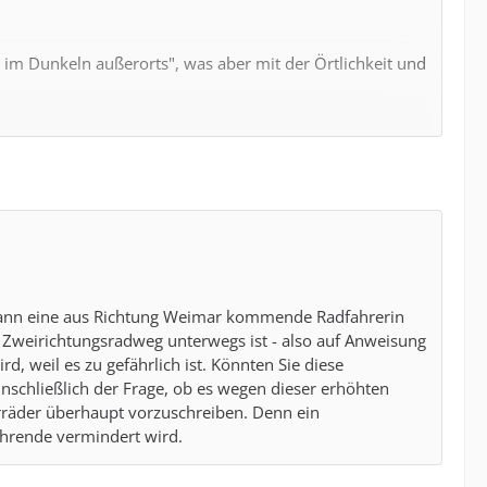
 im Dunkeln außerorts", was aber mit der Örtlichkeit und
chrieben)
ber klar, das muss noch sicherer werden.
r dann eine aus Richtung Weimar kommende Radfahrerin
 Zweirichtungsradweg unterwegs ist - also auf Anweisung
 weil es zu gefährlich ist. Könnten Sie diese
 Widerspruch gegen das Blauschild
nschließlich der Frage, ob es wegen dieser erhöhten
rräder überhaupt vorzuschreiben. Denn ein
ahrende vermindert wird.