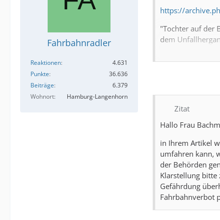
https://archive.
"Tochter auf der 
dem Unfallhergang
Fahrbahnradler
Reaktionen
4.631
Punkte
36.636
wo ist es passier
Beiträge
6.379
Oder aber
hier
Wohnort
Hamburg-Langenhorn
Zitat
jeweils der selbe
Hallo Frau Bach
Wie eigentlich? L
in Ihrem Artikel
Ich hätt ja eine I
umfahren kann, w
der Behörden gena
Die beinhaltet di
Klarstellung bitt
Gefährdung überh
Fahrbahnverbot pe