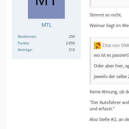
Stimmt so nicht.
MTL
Weimar liegt im Wes
Reaktionen
256
Punkte
2.856
Zitat von D
Beiträge
510
wo ist es passiert
Oder aber hier, a
jeweils der selbe
Keine Ahnung, ob de
"Der Autofahrer wol
und erfasst."
Also Stelle #2, an d