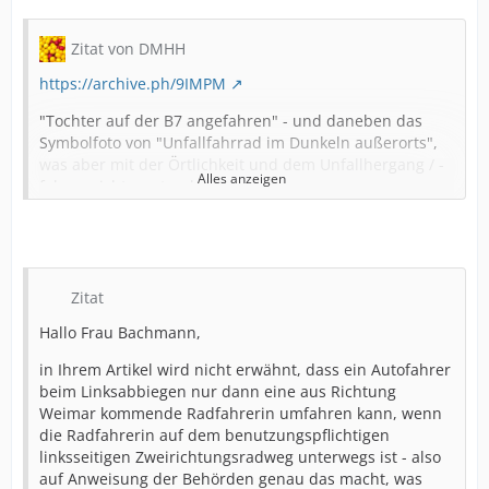
Zitat von DMHH
https://archive.ph/9IMPM
"Tochter auf der B7 angefahren" - und daneben das
Symbolfoto von "Unfallfahrrad im Dunkeln außerorts",
was aber mit der Örtlichkeit und dem Unfallhergang / -
Alles anzeigen
folgen nichts zu tun hat.
wo ist es passiert? Entweder
hier
, igO, von B7 links ab
in Straße "Mühltal".
Zitat
Oder aber
hier
, agO, von B7 links ab in Richtung
Hallo Frau Bachmann,
Münchenroda (wie im Text beschrieben)
in Ihrem Artikel wird nicht erwähnt, dass ein Autofahrer
jeweils der selbe 2-Richtungs-Benutzungspflicht-
beim Linksabbiegen nur dann eine aus Richtung
Radweg auf rot markierter Furt. Aber klar, das muss
Weimar kommende Radfahrerin umfahren kann, wenn
noch sicherer werden.
die Radfahrerin auf dem benutzungspflichtigen
linksseitigen Zweirichtungsradweg unterwegs ist - also
Wie eigentlich? LSA mit kreuzungs-konfliktfreier
auf Anweisung der Behörden genau das macht, was
Schaltung?