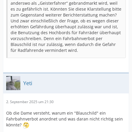
anderswo als „Geisterfahrer“ gebrandmarkt wird, weil
Ich hätt ja eine Idee
es zu gefährlich ist. Könnten Sie diese Klarstellung bitte
zum Gegenstand weiterer Berichterstattung machen?
Die beinhaltet die Forderung nach ein paar kleinen
Und zwar einschließlich der Frage, ob es wegen dieser
erhöhten Gefährdung überhaupt zulässig war und ist,
und einen dann folgenden Widerspruch gegen
die Benutzung des Hochbords für Fahrräder überhaupt
das Blauschild
vorzuschreiben. Denn ein Fahrbahnverbot per
Blauschild ist nur zulässig, wenn dadurch die Gefahr
für Radfahrende vermindert wird.
Yeti
2. September 2025 um 21:30
Ob die Dame versteht, warum ein "Blauschild" ein
Fahrbahnverbot anordnet und was daran nicht richtig sein
könnte?