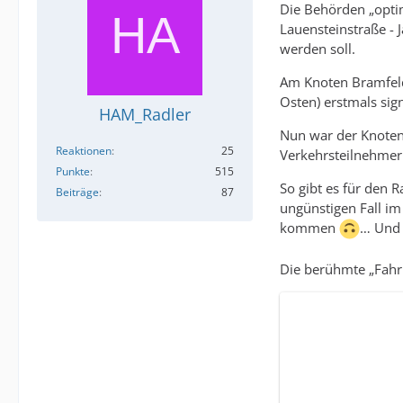
Die Behörden „optim
Lauensteinstraße - 
werden soll.
Am Knoten Bramfelde
Osten) erstmals sig
HAM_Radler
Nun war der Knoten 
Reaktionen
25
Verkehrsteilnehmer
Punkte
515
So gibt es für den 
Beiträge
87
ungünstigen Fall i
kommen
… Und 
Die berühmte „Fahrr