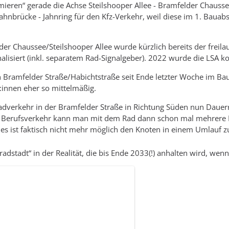
ieren“ gerade die Achse Steilshooper Allee - Bramfelder Chaussee
Jahnbrücke - Jahnring für den Kfz-Verkehr, weil diese im 1. Bauab
r Chaussee/Steilshooper Allee wurde kürzlich bereits der freilau
nalisiert (inkl. separatem Rad-Signalgeber). 2022 wurde die LSA k
Bramfelder Straße/Habichtstraße seit Ende letzter Woche im Bau u
:innen eher so mittelmäßig.
Radverkehr in der Bramfelder Straße in Richtung Süden nun Daue
m Berufsverkehr kann man mit dem Rad dann schon mal mehrere
es ist faktisch nicht mehr möglich den Knoten in einem Umlauf zu
adstadt“ in der Realität, die bis Ende 2033(!) anhalten wird, wen