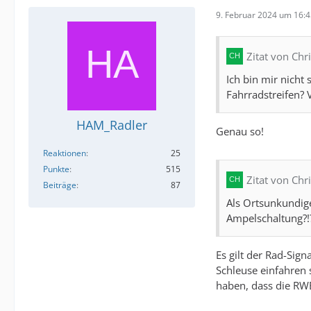
9. Februar 2024 um 16:
Zitat von Chr
Ich bin mir nicht
Fahrradstreifen? V
HAM_Radler
Genau so!
Reaktionen
25
Punkte
515
Zitat von Chr
Beiträge
87
Als Ortsunkundige
Ampelschaltung?!?
Es gilt der Rad-Sig
Schleuse einfahren 
haben, dass die RW