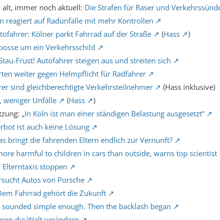
 alt, immer noch aktuell:
Die Strafen für Raser und Verkehrssünde
en reagiert auf Radunfälle mit mehr Kontrollen
tofahrer: Kölner parkt Fahrrad auf der Straße
(
Hass
)
posse um ein Verkehrsschild
Stau-Frust! Autofahrer steigen aus und streiten sich
ten weiter gegen Helmpflicht für Radfahrer
er sind gleichberechtigte Verkehrsteilnehmer
(Hass inklusive)
 weniger Unfälle
(
Hass
)
tzung:
„In Köln ist man einer ständigen Belastung ausgesetzt“
erbot ist auch keine Lösung
s bringt die fahrenden Eltern endlich zur Vernunft?
more harmful to children in cars than outside, warns top scientist
 Elterntaxis stoppen
rsucht Autos von Porsche
em Fahrrad gehört die Zukunft
n sounded simple enough. Then the backlash began
ren die Welt verändern