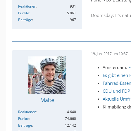
Reaktionen
931
Punkte
5.861
Doomsday: It's natu
Beiträge
967
19. Juni 2017 um 10:37
Amsterdam:
F
Es gibt einen
Fahrrad-Esse
CDU und FDP 
Aktuelle Umfr
Malte
Klimabilanz d
Reaktionen
4.640
Punkte
74.660
Beiträge
12.142