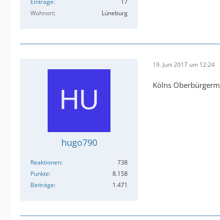
Einträge
17
Wohnort
Lüneburg
19. Juni 2017 um 12:24
Kölns Oberbürgermei
hugo790
Reaktionen
738
Punkte
8.158
Beiträge
1.471