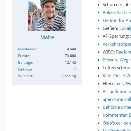
Schon ein Jahr
Polizei Sachs
Lektion für Au
Gießen:
Lokal
A7-Sperrung:
Malte
Verkehrsexper
Reaktionen
4.640
WISO:
Radfahr
Punkte
74.660
Bessere Wege,
Beiträge
12.142
Luftverschmu
Einträge
17
Kein Diesel-V
Wohnort
Lüneburg
Elterntaxis:
Wa
Air pollution 
Sperrzone soll
Behörde unte
Kommentar: D
Oslo's car ba
Mit Parkgebüh