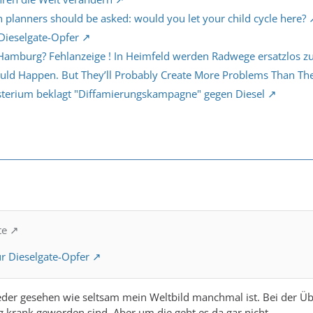
n planners should be asked: would you let your child cycle here?
 Dieselgate-Opfer
Hamburg? Fehlanzeige ! In Heimfeld werden Radwege ersatzlos z
ould Happen. But They’ll Probably Create More Problems Than Th
terium beklagt "Diffamierungskampagne" gegen Diesel
te
ür Dieselgate-Opfer
der gesehen wie seltsam mein Weltbild manchmal ist. Bei der Übe
krank geworden sind. Aber um die geht es da gar nicht.